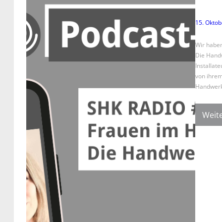
15. Oktob
Wir haben
Die Handw
Installat
von ihrem
Handwerk
Weite