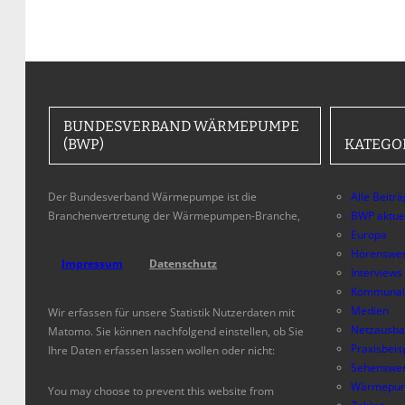
BUNDESVERBAND WÄRMEPUMPE
(BWP)
KATEGO
Der Bundesverband Wärmepumpe ist die
Alle Beitr
Branchenvertretung der Wärmepumpen-Branche,
BWP aktue
Europa
Hörenswer
Impressum
Datenschutz
Interviews
Kommunal
Medien
Wir erfassen für unsere Statistik Nutzerdaten mit
Netzausb
Matomo. Sie können nachfolgend einstellen, ob Sie
Praxisbeis
Ihre Daten erfassen lassen wollen oder nicht:
Sehenswer
Wärmepum
You may choose to prevent this website from