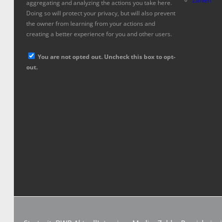
Zahlen
aggregating and analyzing the actions you take here.
Doing so will protect your privacy, but will also prevent
the owner from learning from your actions and
creating a better experience for you and other users.
You are not opted out. Uncheck this box to opt-
out.