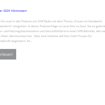
er 2024
–
Hörenswert
 für euch in den Podcast von SHK Radio mit dem Thema „Frauen im Handwerk:
erkerin“ reingehört. In dieser Podcast-Folge ist Lena Hinz zu Gast. Sie ist gelern
eur- und Heizungsbaumeisterin und Geschäftsführerin eines SHK-Betriebs, den si
 Vater übernommen hat. Über eine Initiative will Hinz mehr Frauen für
sberufe begeistern. Im…
rlesen!