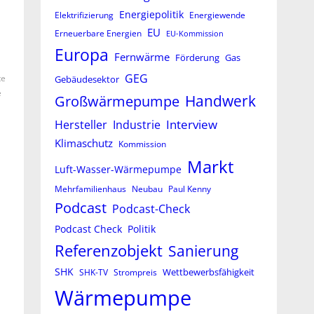
Energiepolitik
Elektrifizierung
Energiewende
EU
Erneuerbare Energien
EU-Kommission
Europa
Fernwärme
Förderung
Gas
GEG
te
Gebäudesektor
e
Großwärmepumpe
Handwerk
Interview
Hersteller
Industrie
Klimaschutz
Kommission
Markt
Luft-Wasser-Wärmepumpe
Mehrfamilienhaus
Neubau
Paul Kenny
Podcast
Podcast-Check
Podcast Check
Politik
Referenzobjekt
Sanierung
SHK
Wettbewerbsfähigkeit
SHK-TV
Strompreis
Wärmepumpe