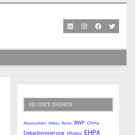
LinkedIn
Instagram
Facebook
Twitter
BELIEBTE THEMEN
BWP
China
Absatzzahlen
Altbau
Berlin
EHPA
Dekarbonisierung
Effizienz