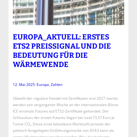
EUROPA_AKTUELL: ERSTES
ETS2 PREISSIGNAL UND DIE
BEDEUTUNG FÜR DIE
WÄRMEWENDE
12. Mai 2025
–
Europa
, 
Zahlen
Obwohl der reguläre Handel mit Zertifikaten erst 2027 startet,
werden seit vergangener Woche an der internationalen Börse
ICE erstmals Futures auf ETS2-Zertifikate gehandelt. Der
Schlusskurs der ersten Futures liegen bei rund 73,57 Euro je
Tonne CO₂. Diese erste belastbare Marktzahl jenseits der
politisch festgelegten Einführungsmarke von 45 €/t kann als
erstes Marktzeichen gesehen werden. Was das bedeutet…