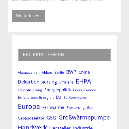
Weiterlesen!
BELIEBTE THEMEN
BWP
China
Absatzzahlen
Altbau
Berlin
EHPA
Dekarbonisierung
Effizienz
Energiepolitik
Elektrifizierung
Energiewende
EU
Erneuerbare Energien
EU-Kommission
Europa
Fernwärme
Förderung
Gas
Großwärmepumpe
GEG
Gebäudesektor
Handwerk
Hersteller
Industrie