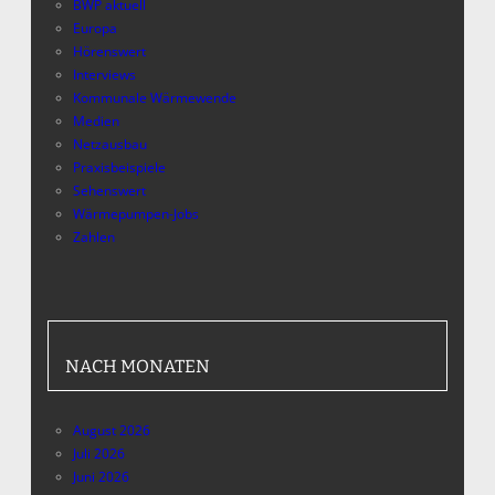
BWP aktuell
Europa
Hörenswert
Interviews
Kommunale Wärmewende
Medien
Netzausbau
Praxisbeispiele
Sehenswert
Wärmepumpen-Jobs
Zahlen
NACH MONATEN
August 2026
Juli 2026
Juni 2026