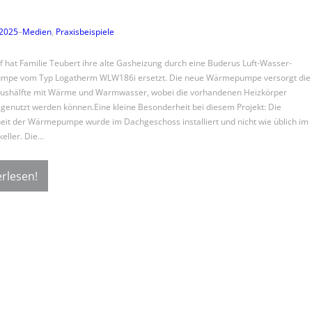
 2025
–
Medien
, 
Praxisbeispiele
f hat Familie Teubert ihre alte Gasheizung durch eine Buderus Luft-Wasser-
pe vom Typ Logatherm WLW186i ersetzt. Die neue Wärmepumpe versorgt die
ushälfte mit Wärme und Warmwasser, wobei die vorhandenen Heizkörper
 genutzt werden können.Eine kleine Besonderheit bei diesem Projekt: Die
eit der Wärmepumpe wurde im Dachgeschoss installiert und nicht wie üblich im
eller. Die…
rlesen!