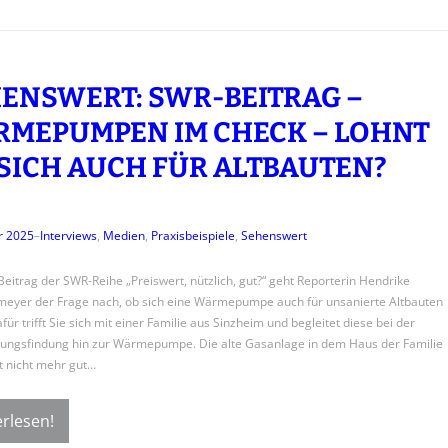
ENSWERT: SWR-BEITRAG –
MEPUMPEN IM CHECK – LOHNT
 SICH AUCH FÜR ALTBAUTEN?
r 2025
–
Interviews
, 
Medien
, 
Praxisbeispiele
, 
Sehenswert
Beitrag der SWR-Reihe „Preiswert, nützlich, gut?“ geht Reporterin Hendrike
eyer der Frage nach, ob sich eine Wärmepumpe auch für unsanierte Altbauten
für trifft Sie sich mit einer Familie aus Sinzheim und begleitet diese bei der
ungsfindung hin zur Wärmepumpe. Die alte Gasanlage in dem Haus der Familie
t nicht mehr gut…
rlesen!