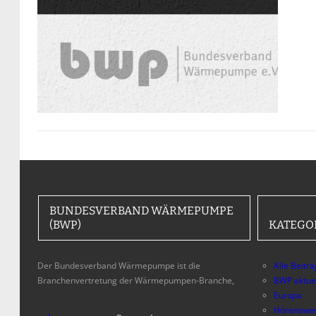
BUNDESVERBAND WÄRMEPUMPE
(BWP)
KATEGO
Der Bundesverband Wärmepumpe ist die
Alle Beitr
Branchenvertretung der Wärmepumpen-Branche,
BWP aktue
Europa
Hörenswer