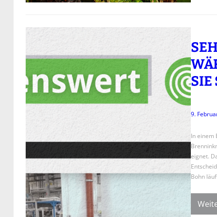
SEH
WÄR
SIE
9. Februa
In einem 
Brenninkm
eignet. Da
Entscheid
Bohn läuf
Weite