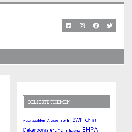
LinkedIn
Instagram
Facebook
Twitter
BELIEBTE THEMEN
BWP
China
Absatzzahlen
Altbau
Berlin
EHPA
Dekarbonisierung
Effizienz