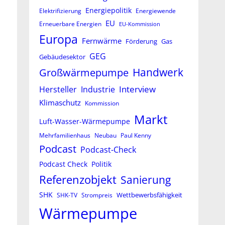
Energiepolitik
Elektrifizierung
Energiewende
EU
Erneuerbare Energien
EU-Kommission
Europa
Fernwärme
Förderung
Gas
GEG
Gebäudesektor
Großwärmepumpe
Handwerk
Interview
Hersteller
Industrie
Klimaschutz
Kommission
Markt
Luft-Wasser-Wärmepumpe
Mehrfamilienhaus
Neubau
Paul Kenny
Podcast
Podcast-Check
Podcast Check
Politik
Referenzobjekt
Sanierung
SHK
Wettbewerbsfähigkeit
SHK-TV
Strompreis
Wärmepumpe