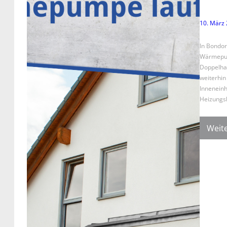
10. März
In Bondor
Wärmepum
Doppelha
weiterhin
Inneneinh
Heizungsk
Weite