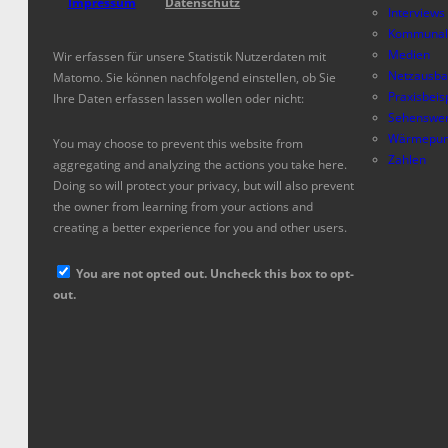
Impressum
Datenschutz
Interviews
Kommunal
Medien
Wir erfassen für unsere Statistik Nutzerdaten mit
Netzausb
Matomo. Sie können nachfolgend einstellen, ob Sie
Praxisbeis
Ihre Daten erfassen lassen wollen oder nicht:
Sehenswer
Wärmepum
You may choose to prevent this website from
Zahlen
aggregating and analyzing the actions you take here.
Doing so will protect your privacy, but will also prevent
the owner from learning from your actions and
creating a better experience for you and other users.
You are not opted out. Uncheck this box to opt-
out.