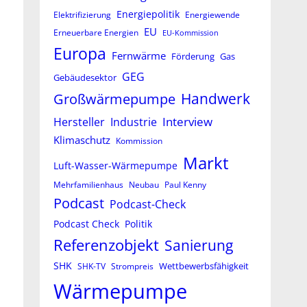
Energiepolitik
Elektrifizierung
Energiewende
EU
Erneuerbare Energien
EU-Kommission
Europa
Fernwärme
Förderung
Gas
GEG
Gebäudesektor
Großwärmepumpe
Handwerk
Interview
Hersteller
Industrie
Klimaschutz
Kommission
Markt
Luft-Wasser-Wärmepumpe
Mehrfamilienhaus
Neubau
Paul Kenny
Podcast
Podcast-Check
Podcast Check
Politik
Referenzobjekt
Sanierung
SHK
Wettbewerbsfähigkeit
SHK-TV
Strompreis
Wärmepumpe