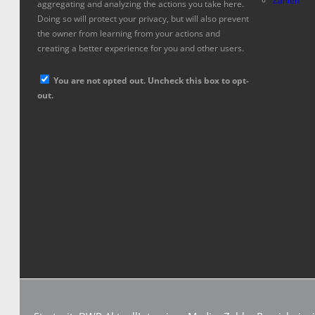
Zahlen
aggregating and analyzing the actions you take here.
Doing so will protect your privacy, but will also prevent
the owner from learning from your actions and
creating a better experience for you and other users.
You are not opted out. Uncheck this box to opt-
out.