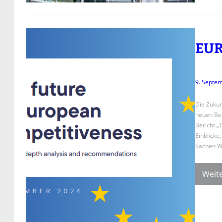
EUR
9. Septe
Die Zukun
neuen Ber
Bericht „
Einblicke
Sachen Wi
Weite