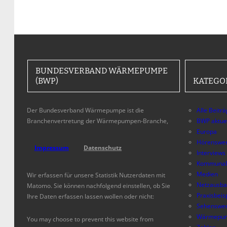
BUNDESVERBAND WÄRMEPUMPE
(BWP)
KATEGO
Der Bundesverband Wärmepumpe ist die
Alle Beitr
Branchenvertretung der Wärmepumpen-Branche,
BWP aktue
Europa
Hörenswer
Impressum
Datenschutz
Interviews
Kommunal
Medien
Wir erfassen für unsere Statistik Nutzerdaten mit
Netzausb
Matomo. Sie können nachfolgend einstellen, ob Sie
Praxisbeis
Ihre Daten erfassen lassen wollen oder nicht:
Sehenswer
Wärmepum
You may choose to prevent this website from