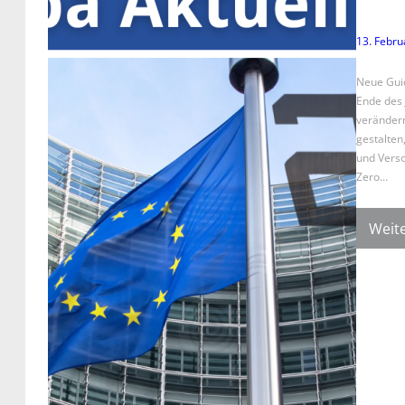
13. Febru
Neue Gui
Ende des 
verändern
gestalten
und Verso
Zero…
Weite