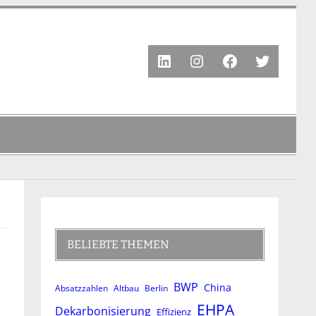
LinkedIn
Instagram
Facebook
Twitter
BELIEBTE THEMEN
BWP
China
Absatzzahlen
Altbau
Berlin
EHPA
Dekarbonisierung
Effizienz