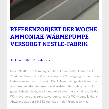
REFERENZOBJEKT DER WOCHE:
AMMONIAK-WÄRMEPUMPE
VERSORGT NESTLÉ-FABRIK
30. Januar 2026
–
Praxisbeispiele
In der Nestlé-Fabrik im bayerischen Biessenhofen kommt seit
2024 eine Ammoniak-Wärmepumpe zur Versorgung des internen
Heizwassernetzes im Einsatz. Die Anlage nutzt gezielt Abwärme
aus dem bestehenden Ammoniakkreislauf des Kühlsystems. Ein
gutes Beispiel dafür, wie industrielle Abwärme auch direkt für die
Wärmeversorgung genutzt werden kann. Als Wärmequelle dient
Abwärme aus der NH3-Kälteanlage in der Produktion mit…