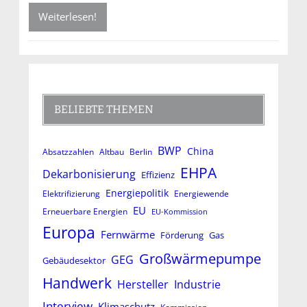
Weiterlesen!
BELIEBTE THEMEN
BWP
China
Absatzzahlen
Altbau
Berlin
EHPA
Dekarbonisierung
Effizienz
Energiepolitik
Elektrifizierung
Energiewende
EU
Erneuerbare Energien
EU-Kommission
Europa
Fernwärme
Förderung
Gas
Großwärmepumpe
GEG
Gebäudesektor
Handwerk
Hersteller
Industrie
Interview
Klimaschutz