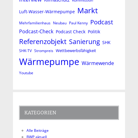
Kommission
Markt
Luft-Wasser-Wärmepumpe
Podcast
Mehrfamilienhaus
Neubau
Paul Kenny
Podcast-Check
Podcast Check
Politik
Referenzobjekt
Sanierung
SHK
Wettbewerbsfähigkeit
SHK-TV
Strompreis
Wärmepumpe
Wärmewende
Youtube
KATEGORIEN
Alle Beiträge
BWP aktuell