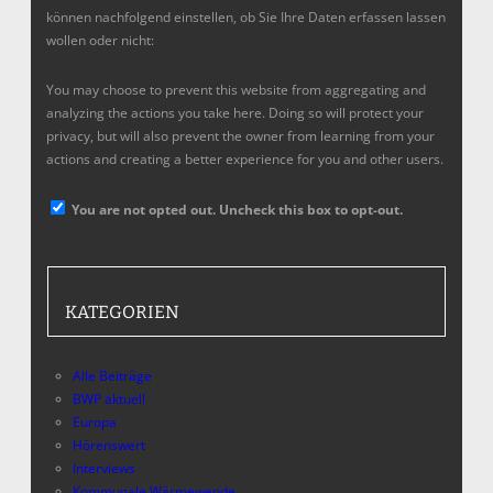
können nachfolgend einstellen, ob Sie Ihre Daten erfassen lassen
wollen oder nicht:
You may choose to prevent this website from aggregating and
analyzing the actions you take here. Doing so will protect your
privacy, but will also prevent the owner from learning from your
actions and creating a better experience for you and other users.
You are not opted out. Uncheck this box to opt-out.
KATEGORIEN
Alle Beiträge
BWP aktuell
Europa
Hörenswert
Interviews
Kommunale Wärmewende