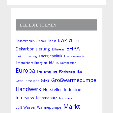
BELIEBTE THEMEN
BWP
China
Absatzzahlen
Altbau
Berlin
EHPA
Dekarbonisierung
Effizienz
Energiepolitik
Elektrifizierung
Energiewende
EU
Erneuerbare Energien
EU-Kommission
Europa
Fernwärme
Förderung
Gas
Großwärmepumpe
GEG
Gebäudesektor
Handwerk
Hersteller
Industrie
Interview
Klimaschutz
Kommission
Markt
Luft-Wasser-Wärmepumpe