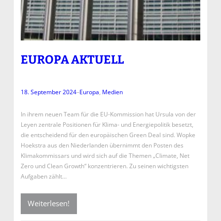
EUROPA AKTUELL
18. September 2024
–
Europa
, 
Medien
In ihrem neuen Team für die EU-Kommission hat Ursula von der
Leyen zentrale Positionen für Klima- und Energiepolitik besetzt,
die entscheidend für den europäischen Green Deal sind. Wopke
Hoekstra aus den Niederlanden übernimmt den Posten des
Klimakommissars und wird sich auf die Themen „Climate, Net
Zero und Clean Growth“ konzentrieren. Zu seinen wichtigsten
Aufgaben zählt…
Weiterlesen!