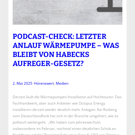
PODCAST-CHECK: LETZTER
ANLAUF WÄRMEPUMPE – WAS
BLEIBT VON HABECKS
AUFREGER-GESETZ?
2. Mai 2025
–
Hörenswert
, 
Medien
Derzeit läuft die Wärmepumpen-Installation auf Hochtouren. Das
Fachhandwerk, aber auch Anbieter wie Octopus Energy
installieren derzeit wieder deutlich mehr Anlagen. Kai Rüsberg
vom Deutschlandfunk hat sich in der Branche umgehört, wie es
politisch weitergeht. „Wir haben zum Jahreswechsel,
insbesondere im Februar, nochmal einen deutlichen Schub an
Nachfrage erlebt.“ Bestätigt Sebastian Gierull, CEO von Octopus