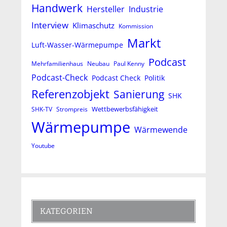
Handwerk
Hersteller
Industrie
Interview
Klimaschutz
Kommission
Markt
Luft-Wasser-Wärmepumpe
Podcast
Mehrfamilienhaus
Neubau
Paul Kenny
Podcast-Check
Podcast Check
Politik
Referenzobjekt
Sanierung
SHK
Wettbewerbsfähigkeit
SHK-TV
Strompreis
Wärmepumpe
Wärmewende
Youtube
KATEGORIEN