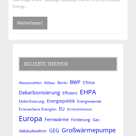
Energy.…
Weiterlesen!
BELIEBTE THEMEN
BWP
China
Absatzzahlen
Altbau
Berlin
EHPA
Dekarbonisierung
Effizienz
Energiepolitik
Elektrifizierung
Energiewende
EU
Erneuerbare Energien
EU-Kommission
Europa
Fernwärme
Förderung
Gas
Großwärmepumpe
GEG
Gebäudesektor