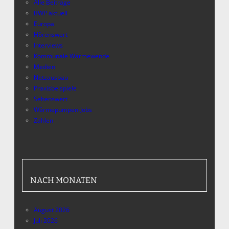
Alle Beiträge
BWP aktuell
Europa
Hörenswert
Interviews
Kommunale Wärmewende
Medien
Netzausbau
Praxisbeispiele
Sehenswert
Wärmepumpen-Jobs
Zahlen
NACH MONATEN
August 2026
Juli 2026