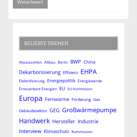
Weiterlesen!
BELIEBTE THEMEN
BWP
China
Absatzzahlen
Altbau
Berlin
EHPA
Dekarbonisierung
Effizienz
Energiepolitik
Elektrifizierung
Energiewende
EU
Erneuerbare Energien
EU-Kommission
Europa
Fernwärme
Förderung
Gas
Großwärmepumpe
GEG
Gebäudesektor
Handwerk
Hersteller
Industrie
Interview
Klimaschutz
Kommission