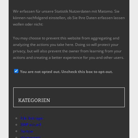
Wir erfassen für unsere Statistik Nutzerdaten mit Matomo. Sie
können nachfolgend einstellen, ob Sie Ihre Daten erfassen lassen
wollen oder nicht:
You may choose to prevent this website from aggregating and
analyzing the actions you take here. Doing so will protect your
privacy, but will also prevent the owner from learning from your
actions and creating a better experience for you and other users.
You are not opted out. Uncheck this box to opt-out.
KATEGORIEN
Alle Beiträge
BWP aktuell
Europa
Hörenswert