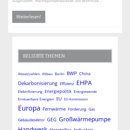
ausgestattet. Wärmepumpenkaskade und dezentrale…
Weiterlesen!
BELIEBTE THEMEN
BWP
China
Absatzzahlen
Altbau
Berlin
EHPA
Dekarbonisierung
Effizienz
Energiepolitik
Elektrifizierung
Energiewende
EU
Erneuerbare Energien
EU-Kommission
Europa
Fernwärme
Förderung
Gas
Großwärmepumpe
GEG
Gebäudesektor
Handwerk