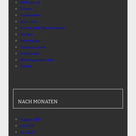
BWP aktuell
Europa
Hörenswert
Interviews
Kommunale Wärmewende
Medien
Netzausbau
Praxisbeispiele
Sehenswert
Wärmepumpen-Jobs
Zahlen
NACH MONATEN
August 2026
Juli 2026
Juni 2026