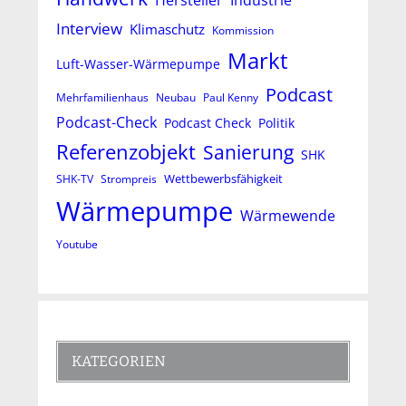
Hersteller
Industrie
Interview
Klimaschutz
Kommission
Markt
Luft-Wasser-Wärmepumpe
Podcast
Mehrfamilienhaus
Neubau
Paul Kenny
Podcast-Check
Podcast Check
Politik
Referenzobjekt
Sanierung
SHK
Wettbewerbsfähigkeit
SHK-TV
Strompreis
Wärmepumpe
Wärmewende
Youtube
KATEGORIEN