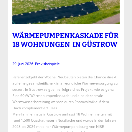
WÄRMEPUMPENKASKADE FÜR
18 WOHNUNGEN IN GÜSTROW
29. Juni 2026
–
Praxisbeispiele
Referenzobjekt der Woche Neubauten bieten die Chance direkt
auf eine gesamtheitliche klimafreundliche Wärmeversorgung zu
setzen. In Güstrow zeigt ein erfolgreiches Projekt, wie es geht:
Eine 60kW Wärmepumpenkaskade und eine dezentrale
Warmwasserbereitung werden durch Photovoltaik auf dem
Dach komplementiert. Das
Mehrfamilienhaus in Güstrow umfasst 18 Wohneinheiten mit
rund 1.500 Quadratmetern Nutzfläche und wurde in den Jahren
2023 bis 2024 mit einer Wärmepumpenlösung von NIBE