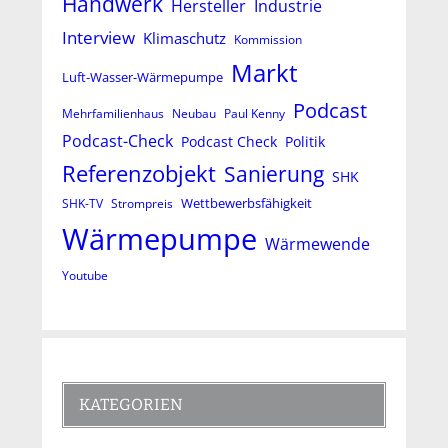
Handwerk
Hersteller
Industrie
Interview
Klimaschutz
Kommission
Markt
Luft-Wasser-Wärmepumpe
Podcast
Mehrfamilienhaus
Neubau
Paul Kenny
Podcast-Check
Podcast Check
Politik
Referenzobjekt
Sanierung
SHK
Wettbewerbsfähigkeit
SHK-TV
Strompreis
Wärmepumpe
Wärmewende
Youtube
KATEGORIEN