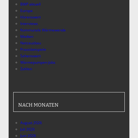
BWP aktuell
Europa
Hörenswert
Interviews
Kommunale Wärmewende
Medien
Netzausbau
Praxisbeispiele
Sehenswert
Wärmepumpen-Jobs
Zahlen
NACH MONATEN
August 2026
Juli 2026
Juni 2026