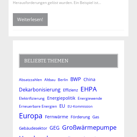
Herausforderungen gelöst wurden. Ein Beispiel ist…
Weiterlesen!
BELIEBTE THEMEN
BWP
China
Absatzzahlen
Altbau
Berlin
EHPA
Dekarbonisierung
Effizienz
Energiepolitik
Elektrifizierung
Energiewende
EU
Erneuerbare Energien
EU-Kommission
Europa
Fernwärme
Förderung
Gas
Großwärmepumpe
GEG
Gebäudesektor