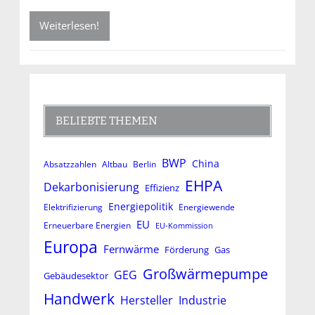
Weiterlesen!
BELIEBTE THEMEN
BWP
China
Absatzzahlen
Altbau
Berlin
EHPA
Dekarbonisierung
Effizienz
Energiepolitik
Elektrifizierung
Energiewende
EU
Erneuerbare Energien
EU-Kommission
Europa
Fernwärme
Förderung
Gas
Großwärmepumpe
GEG
Gebäudesektor
Handwerk
Hersteller
Industrie