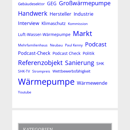
Großwärmepumpe
GEG
Gebäudesektor
Handwerk
Hersteller
Industrie
Interview
Klimaschutz
Kommission
Markt
Luft-Wasser-Wärmepumpe
Podcast
Mehrfamilienhaus
Neubau
Paul Kenny
Podcast-Check
Podcast Check
Politik
Referenzobjekt
Sanierung
SHK
Wettbewerbsfähigkeit
SHK-TV
Strompreis
Wärmepumpe
Wärmewende
Youtube
KATEGORIEN