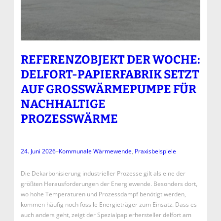
REFERENZOBJEKT DER WOCHE:
DELFORT-PAPIERFABRIK SETZT
AUF GROSSWÄRMEPUMPE FÜR N
ACHHALTIGE P
ROZESSWÄRME
24. Juni 2026
–
Kommunale Wärmewende
, 
Praxisbeispiele
Die Dekarbonisierung industrieller Prozesse gilt als eine der
größten Herausforderungen der Energiewende. Besonders dort,
wo hohe Temperaturen und Prozessdampf benötigt werden,
kommen häufig noch fossile Energieträger zum Einsatz. Dass es
auch anders geht, zeigt der Spezialpapierhersteller delfort am