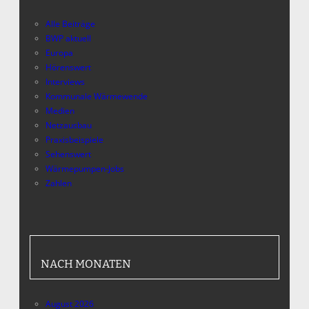
Alle Beiträge
BWP aktuell
Europa
Hörenswert
Interviews
Kommunale Wärmewende
Medien
Netzausbau
Praxisbeispiele
Sehenswert
Wärmepumpen-Jobs
Zahlen
NACH MONATEN
August 2026