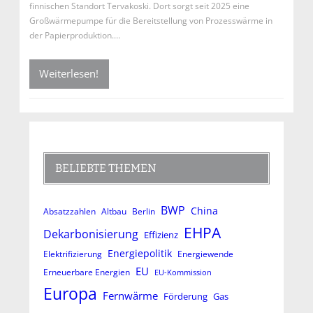
finnischen Standort Tervakoski. Dort sorgt seit 2025 eine
Großwärmepumpe für die Bereitstellung von Prozesswärme in
der Papierproduktion.…
Weiterlesen!
BELIEBTE THEMEN
BWP
China
Absatzzahlen
Altbau
Berlin
EHPA
Dekarbonisierung
Effizienz
Energiepolitik
Elektrifizierung
Energiewende
EU
Erneuerbare Energien
EU-Kommission
Europa
Fernwärme
Förderung
Gas