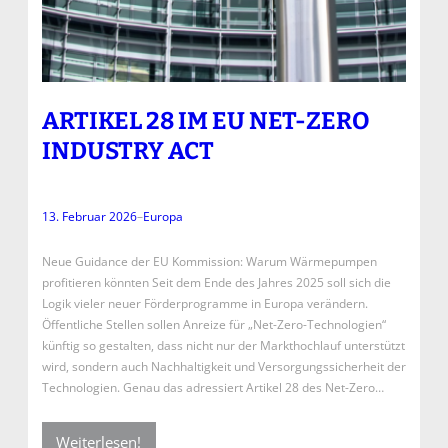
ARTIKEL 28 IM EU NET-ZERO
INDUSTRY ACT
13. Februar 2026
–
Europa
Neue Guidance der EU Kommission: Warum Wärmepumpen
profitieren könnten Seit dem Ende des Jahres 2025 soll sich die
Logik vieler neuer Förderprogramme in Europa verändern.
Öffentliche Stellen sollen Anreize für „Net-Zero-Technologien“
künftig so gestalten, dass nicht nur der Markthochlauf unterstützt
wird, sondern auch Nachhaltigkeit und Versorgungssicherheit der
Technologien. Genau das adressiert Artikel 28 des Net-Zero…
Weiterlesen!