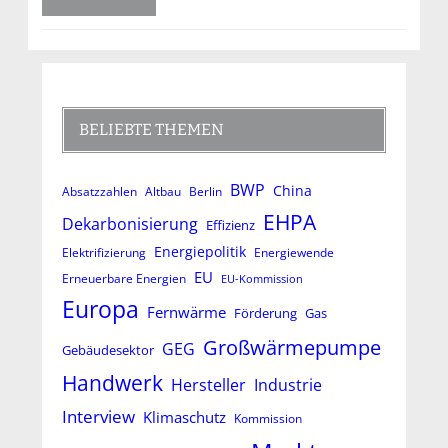
BELIEBTE THEMEN
BWP
China
Absatzzahlen
Altbau
Berlin
EHPA
Dekarbonisierung
Effizienz
Energiepolitik
Elektrifizierung
Energiewende
EU
Erneuerbare Energien
EU-Kommission
Europa
Fernwärme
Förderung
Gas
Großwärmepumpe
GEG
Gebäudesektor
Handwerk
Hersteller
Industrie
Interview
Klimaschutz
Kommission