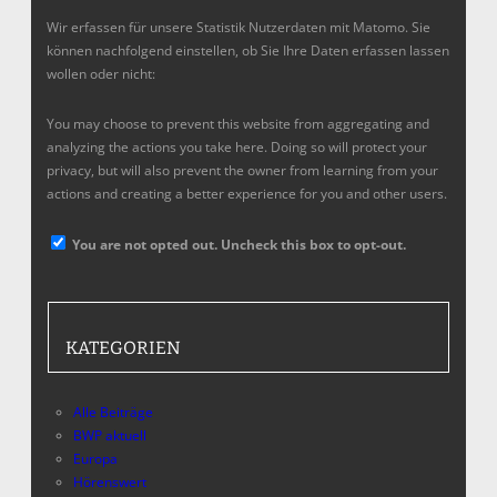
Wir erfassen für unsere Statistik Nutzerdaten mit Matomo. Sie
können nachfolgend einstellen, ob Sie Ihre Daten erfassen lassen
wollen oder nicht:
You may choose to prevent this website from aggregating and
analyzing the actions you take here. Doing so will protect your
privacy, but will also prevent the owner from learning from your
actions and creating a better experience for you and other users.
You are not opted out. Uncheck this box to opt-out.
KATEGORIEN
Alle Beiträge
BWP aktuell
Europa
Hörenswert