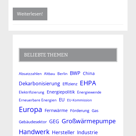
Weiterlesen!
BELIEBTE THEMEN
BWP
China
Absatzzahlen
Altbau
Berlin
EHPA
Dekarbonisierung
Effizienz
Energiepolitik
Elektrifizierung
Energiewende
EU
Erneuerbare Energien
EU-Kommission
Europa
Fernwärme
Förderung
Gas
Großwärmepumpe
GEG
Gebäudesektor
Handwerk
Hersteller
Industrie