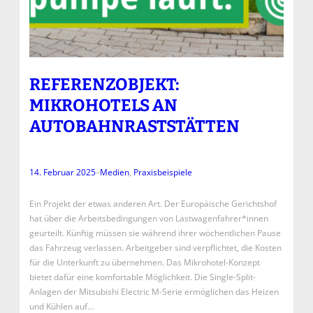
REFERENZOBJEKT:
MIKROHOTELS AN
AUTOBAHNRASTSTÄTTEN
14. Februar 2025
–
Medien
, 
Praxisbeispiele
Ein Projekt der etwas anderen Art. Der Europäische Gerichtshof
hat über die Arbeitsbedingungen von Lastwagenfahrer*innen
geurteilt. Künftig müssen sie während ihrer wöchentlichen Pause
das Fahrzeug verlassen. Arbeitgeber sind verpflichtet, die Kosten
für die Unterkunft zu übernehmen. Das Mikrohotel-Konzept
bietet dafür eine komfortable Möglichkeit. Die Single-Split-
Anlagen der Mitsubishi Electric M-Serie ermöglichen das Heizen
und Kühlen auf…