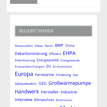
BELIEBTE THEMEN
BWP
China
Absatzzahlen
Altbau
Berlin
EHPA
Dekarbonisierung
Effizienz
Energiepolitik
Elektrifizierung
Energiewende
EU
Erneuerbare Energien
EU-Kommission
Europa
Fernwärme
Förderung
Gas
Großwärmepumpe
GEG
Gebäudesektor
Handwerk
Hersteller
Industrie
Interview
Klimaschutz
Kommission