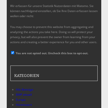
Wir erfassen für unsere Statistik Nutzerdaten mit Matomo. Sie
können nachfolgend einstellen, ob Sie Ihre Daten erfassen lassen
wollen oder nicht:
You may choose to prevent this website from aggregating and
analyzing the actions you take here. Doing so will protect your
privacy, but will also prevent the owner from learning from your
actions and creating a better experience for you and other users.
You are not opted out. Uncheck this box to opt-out.
KATEGORIEN
Alle Beiträge
BWP aktuell
Europa
Hörenswert