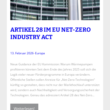
ARTIKEL 28 IM EU NET-ZERO
INDUSTRY ACT
13. Februar 2026
–
Europa
Neue Guidance der EU Kommission: Warum Wärmepumpen
profitieren könnten Seit dem Ende des Jahres 2025 soll sich die
Logik vieler neuer Förderprogramme in Europa verändern.
Öffentliche Stellen sollen Anreize für „Net-Zero-Technologien“
künftig so gestalten, dass nicht nur der Markthochlauf unterstützt
wird, sondern auch Nachhaltigkeit und Versorgungssicherheit der
Technologien. Genau das adressiert Artikel 28 des Net-Zero…
Weiterlesen!