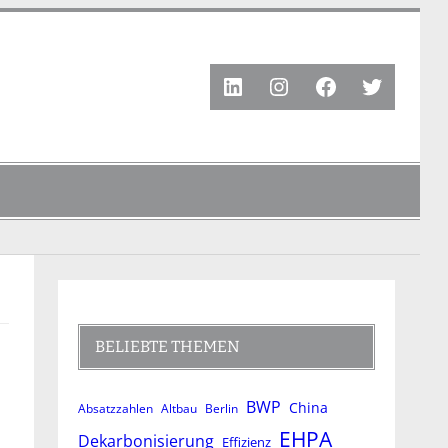
LinkedIn
Instagram
Facebook
Twitter
BELIEBTE THEMEN
BWP
China
Absatzzahlen
Altbau
Berlin
EHPA
Dekarbonisierung
Effizienz