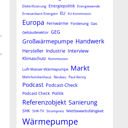
Energiepolitik
Elektrifizierung
Energiewende
EU
Erneuerbare Energien
EU-Kommission
Europa
Fernwärme
Förderung
Gas
GEG
Gebäudesektor
en
Großwärmepumpe
Handwerk
Interview
Hersteller
Industrie
ie
Klimaschutz
Kommission
Markt
Luft-Wasser-Wärmepumpe
Mehrfamilienhaus
Neubau
Paul Kenny
Podcast
Podcast-Check
Podcast Check
Politik
Referenzobjekt
Sanierung
SHK
Wettbewerbsfähigkeit
SHK-TV
Strompreis
Wärmepumpe