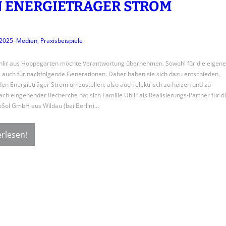
 ENERGIETRÄGER STROM
 2025
–
Medien
, 
Praxisbeispiele
hlir aus Hoppegarten möchte Verantwortung übernehmen. Sowohl für die eigen
s auch für nachfolgende Generationen. Daher haben sie sich dazu entschieden,
 den Energieträger Strom umzustellen: also auch elektrisch zu heizen und zu
ach eingehender Recherche hat sich Familie Uhlir als Realisierungs-Partner für d
Sol GmbH aus Wildau (bei Berlin)…
rlesen!