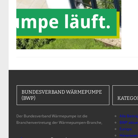
BUNDESVERBAND WÄRMEPUMPE
(BWP)
KATEGO
Der Bundesverband Wärmepumpe ist die
Alle Beitr
Branchenvertretung der Wärmepumpen-Branche,
BWP aktue
Europa
Hörenswer