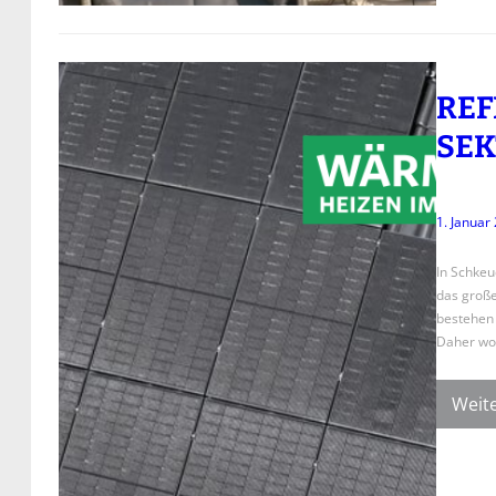
REF
SEK
1. Januar
In Schkeu
das große
bestehen b
Daher wol
Weite