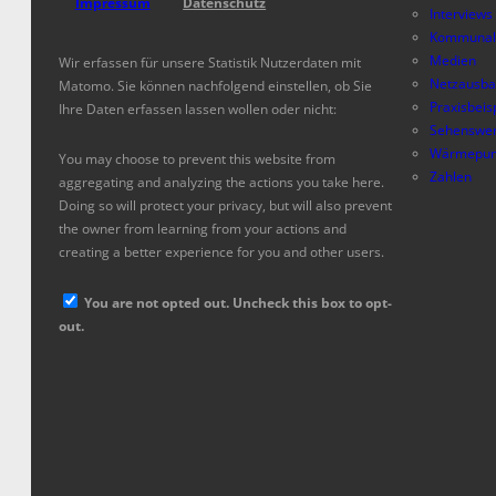
Impressum
Datenschutz
Interviews
Kommunal
Medien
Wir erfassen für unsere Statistik Nutzerdaten mit
Netzausb
Matomo. Sie können nachfolgend einstellen, ob Sie
Praxisbeis
Ihre Daten erfassen lassen wollen oder nicht:
Sehenswer
Wärmepum
You may choose to prevent this website from
Zahlen
aggregating and analyzing the actions you take here.
Doing so will protect your privacy, but will also prevent
the owner from learning from your actions and
creating a better experience for you and other users.
You are not opted out. Uncheck this box to opt-
out.