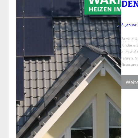
DEN
8. Januar
Familie U
Kinder al
alles auf
fahren. N
Gexx aero
Weite