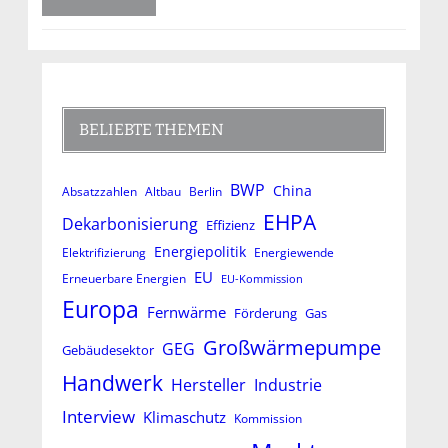
BELIEBTE THEMEN
BWP
China
Absatzzahlen
Altbau
Berlin
EHPA
Dekarbonisierung
Effizienz
Energiepolitik
Elektrifizierung
Energiewende
EU
Erneuerbare Energien
EU-Kommission
Europa
Fernwärme
Förderung
Gas
Großwärmepumpe
GEG
Gebäudesektor
Handwerk
Hersteller
Industrie
Interview
Klimaschutz
Kommission