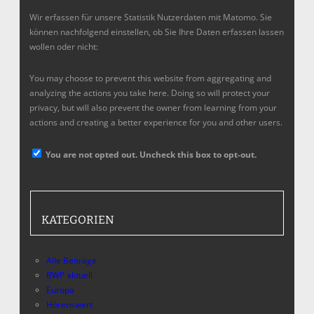
Wir erfassen für unsere Statistik Nutzerdaten mit Matomo. Sie
können nachfolgend einstellen, ob Sie Ihre Daten erfassen lassen
wollen oder nicht:
You may choose to prevent this website from aggregating and
analyzing the actions you take here. Doing so will protect your
privacy, but will also prevent the owner from learning from your
actions and creating a better experience for you and other users.
You are not opted out. Uncheck this box to opt-out.
KATEGORIEN
Alle Beiträge
BWP aktuell
Europa
Hörenswert