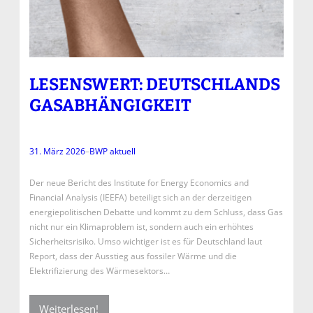
LESENSWERT: DEUTSCHLANDS
GASABHÄNGIGKEIT
31. März 2026
–
BWP aktuell
Der neue Bericht des Institute for Energy Economics and
Financial Analysis (IEEFA) beteiligt sich an der derzeitigen
energiepolitischen Debatte und kommt zu dem Schluss, dass Gas
nicht nur ein Klimaproblem ist, sondern auch ein erhöhtes
Sicherheitsrisiko. Umso wichtiger ist es für Deutschland laut
Report, dass der Ausstieg aus fossiler Wärme und die
Elektrifizierung des Wärmesektors…
Weiterlesen!