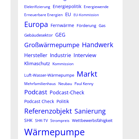
Energiepolitik
Elektrifizierung
Energiewende
EU
Erneuerbare Energien
EU-Kommission
Europa
Fernwärme
Förderung
Gas
GEG
Gebäudesektor
Großwärmepumpe
Handwerk
Interview
Hersteller
Industrie
Klimaschutz
Kommission
Markt
Luft-Wasser-Wärmepumpe
Mehrfamilienhaus
Neubau
Paul Kenny
Podcast
Podcast-Check
Podcast Check
Politik
Referenzobjekt
Sanierung
SHK
Wettbewerbsfähigkeit
SHK-TV
Strompreis
Wärmepumpe