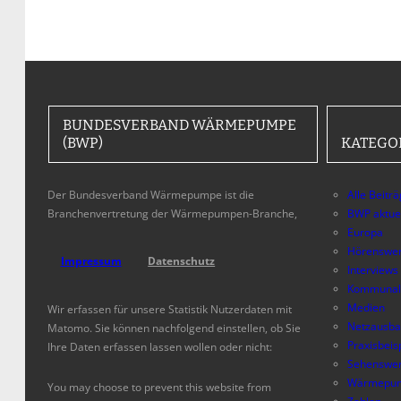
BUNDESVERBAND WÄRMEPUMPE
(BWP)
KATEGO
Der Bundesverband Wärmepumpe ist die
Alle Beitr
Branchenvertretung der Wärmepumpen-Branche,
BWP aktue
Europa
Hörenswer
Impressum
Datenschutz
Interviews
Kommunal
Medien
Wir erfassen für unsere Statistik Nutzerdaten mit
Netzausb
Matomo. Sie können nachfolgend einstellen, ob Sie
Praxisbeis
Ihre Daten erfassen lassen wollen oder nicht:
Sehenswer
Wärmepum
You may choose to prevent this website from