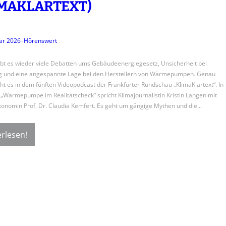
MAKLARTEXT)
ar 2026
–
Hörenswert
ibt es wieder viele Debatten ums Gebäudeenergiegesetz, Unsicherheit bei
g und eine angespannte Lage bei den Herstellern von Wärmepumpen. Genau
t es in dem fünften Videopodcast der Frankfurter Rundschau „KlimaKlartext“. In
 „Wärmepumpe im Realitätscheck“ spricht Klimajournalistin Kristin Langen mit
onomin Prof. Dr. Claudia Kemfert. Es geht um gängige Mythen und die…
rlesen!