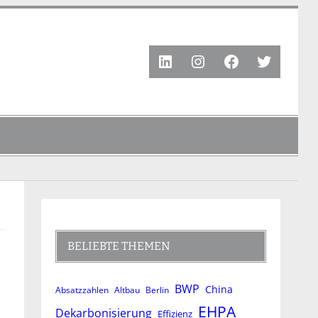
LinkedIn
Instagram
Facebook
Twitter
BELIEBTE THEMEN
BWP
China
Absatzzahlen
Altbau
Berlin
EHPA
Dekarbonisierung
Effizienz