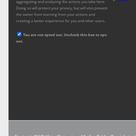
Zahlen
aggregating and analyzing the actions you take here.
Doing so will protect your privacy, but will also prevent
the owner from learning from your actions and
creating a better experience for you and other users.
You are not opted out. Uncheck this box to opt-
out.