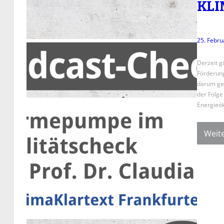
KLI
25. Febru
Derzeit g
Förderun
darum geh
der Folge
Energieök
Weite