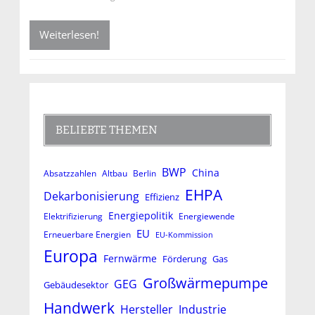
Weiterlesen!
BELIEBTE THEMEN
BWP
China
Absatzzahlen
Altbau
Berlin
EHPA
Dekarbonisierung
Effizienz
Energiepolitik
Elektrifizierung
Energiewende
EU
Erneuerbare Energien
EU-Kommission
Europa
Fernwärme
Förderung
Gas
Großwärmepumpe
GEG
Gebäudesektor
Handwerk
Hersteller
Industrie