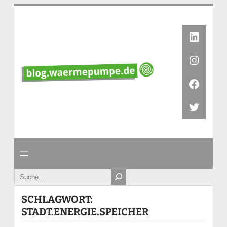
Zum
Inhalt
springen
Linked
Instag
Faceb
Twitte
Search
SCHLAGWORT:
STADT.ENERGIE.SPEICHER