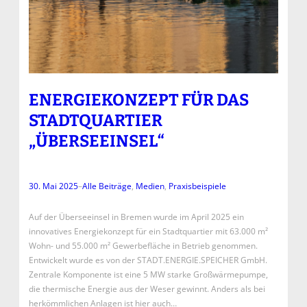
ENERGIEKONZEPT FÜR DAS
STADTQUARTIER
„ÜBERSEEINSEL“
30. Mai 2025
–
Alle Beiträge
, 
Medien
, 
Praxisbeispiele
Auf der Überseeinsel in Bremen wurde im April 2025 ein
innovatives Energiekonzept für ein Stadtquartier mit 63.000 m²
Wohn- und 55.000 m² Gewerbefläche in Betrieb genommen.
Entwickelt wurde es von der STADT.ENERGIE.SPEICHER GmbH.
Zentrale Komponente ist eine 5 MW starke Großwärmepumpe,
die thermische Energie aus der Weser gewinnt. Anders als bei
herkömmlichen Anlagen ist hier auch…