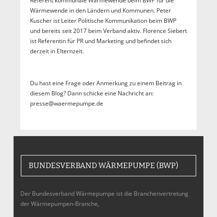
Referent kommunale Wärmewende beim BWP für die
Wärmewende in den Ländern und Kommunen. Peter
Kuscher ist Leiter Politische Kommunikation beim BWP
und bereits seit 2017 beim Verband aktiv. Florence Siebert
ist Referentin für PR und Marketing und befindet sich
derzeit in Elternzeit.
Du hast eine Frage oder Anmerkung zu einem Beitrag in
diesem Blog? Dann schicke eine Nachricht an:
presse@waermepumpe.de
BUNDESVERBAND WÄRMEPUMPE (BWP)
Der Bundesverband Wärmepumpe ist die Branchenvertretung
der Wärmepumpen-Branche,