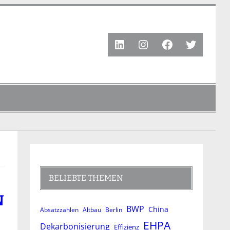
LinkedIn
Instagram
Facebook
Twitter
BELIEBTE THEMEN
N
BWP
China
Absatzzahlen
Altbau
Berlin
EHPA
Dekarbonisierung
Effizienz