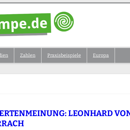
ien
Zahlen
Praxisbeispiele
Europa
ERTENMEINUNG: LEONHARD VO
RRACH