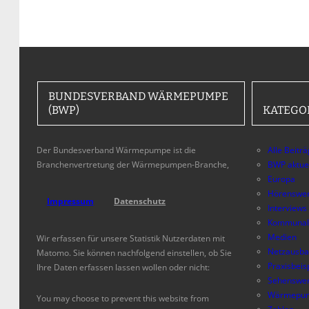
BUNDESVERBAND WÄRMEPUMPE
(BWP)
KATEGO
Der Bundesverband Wärmepumpe ist die
Alle Beitr
Branchenvertretung der Wärmepumpen-Branche,
BWP aktue
Europa
Hörenswer
Impressum
Datenschutz
Interviews
Kommunal
Medien
Wir erfassen für unsere Statistik Nutzerdaten mit
Netzausb
Matomo. Sie können nachfolgend einstellen, ob Sie
Praxisbeis
Ihre Daten erfassen lassen wollen oder nicht:
Sehenswer
Wärmepum
You may choose to prevent this website from