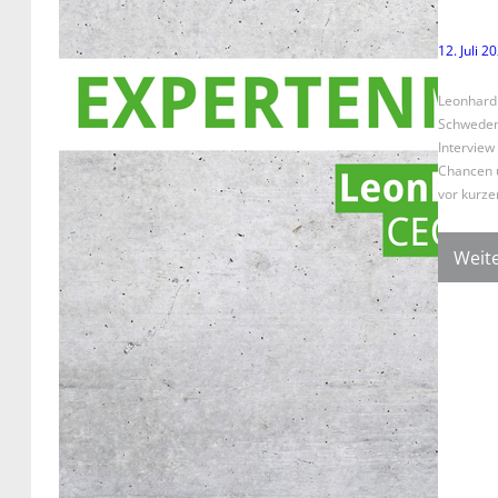
12. Juli 2
Leonhard 
Schweden
Interview
Chancen 
vor kurz
Weite