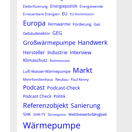
Energiepolitik
Elektrifizierung
Energiewende
EU
Erneuerbare Energien
EU-Kommission
Europa
Fernwärme
Förderung
Gas
GEG
Gebäudesektor
Großwärmepumpe
Handwerk
Interview
Hersteller
Industrie
Klimaschutz
Kommission
Markt
Luft-Wasser-Wärmepumpe
Mehrfamilienhaus
Neubau
Paul Kenny
Podcast
Podcast-Check
Podcast Check
Politik
Referenzobjekt
Sanierung
SHK
Wettbewerbsfähigkeit
SHK-TV
Strompreis
Wärmepumpe