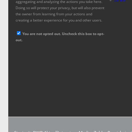
Zahlen
aggregating and analyzing the actions you take here.
Doing so will protect your privacy, but will also prevent
the owner from learning from your actions and
creating a better experience for you and other users.
You are not opted out. Uncheck this box to opt-
out.