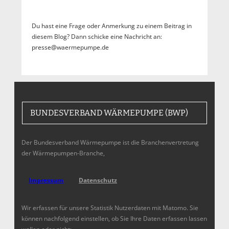
Du hast eine Frage oder Anmerkung zu einem Beitrag in
diesem Blog? Dann schicke eine Nachricht an:
presse@waermepumpe.de
BUNDESVERBAND WÄRMEPUMPE (BWP)
Der Bundesverband Wärmepumpe ist die Branchenvertretung
der Wärmepumpen-Branche,
Impressum
Datenschutz
Wir erfassen für unsere Statistik Nutzerdaten mit Matomo. Sie
können nachfolgend einstellen, ob Sie Ihre Daten erfassen lassen