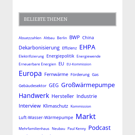
BELIEBTE THEMEN
BWP
China
Absatzzahlen
Altbau
Berlin
EHPA
Dekarbonisierung
Effizienz
Energiepolitik
Elektrifizierung
Energiewende
EU
Erneuerbare Energien
EU-Kommission
Europa
Fernwärme
Förderung
Gas
Großwärmepumpe
GEG
Gebäudesektor
Handwerk
Hersteller
Industrie
Interview
Klimaschutz
Kommission
Markt
Luft-Wasser-Wärmepumpe
Podcast
Mehrfamilienhaus
Neubau
Paul Kenny