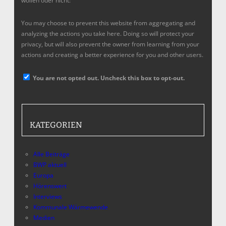
wollen oder nicht:
You may choose to prevent this website from aggregating and
analyzing the actions you take here. Doing so will protect your
privacy, but will also prevent the owner from learning from your
actions and creating a better experience for you and other users.
You are not opted out. Uncheck this box to opt-out.
KATEGORIEN
Alle Beiträge
BWP aktuell
Europa
Hörenswert
Interviews
Kommunale Wärmewende
Medien