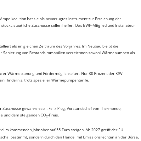
pelkoalition hat sie als bevorzugtes Instrument zur Erreichung der
tockt, staatliche Zuschüsse sollen helfen. Das BWP-Mitglied und Installateur
iert als im gleichen Zeitraum des Vorjahres. Im Neubau bleibt die
 der Sanierung von Bestandsimmobilien verzeichnen sowohl Wärmepumpen als
larer Wärmeplanung und Fördermöglichkeiten. Nur 30 Prozent der KfW-
in Hindernis, trotz spezieller Wärmepumpentarife.
r Zuschüsse gewähren soll. Felix Plog, Vorstandschef von Thermondo,
üsse und dem steigenden CO
-Preis.
2
wird im kommenden Jahr aber auf 55 Euro steigen. Ab 2027 greift der EU-
uschal bestimmt, sondern durch den Handel mit Emissionsrechten an der Börse,