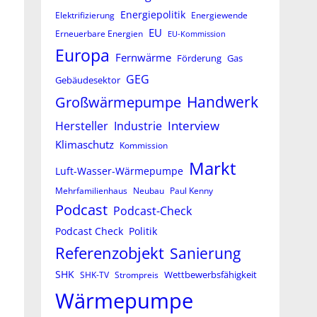
Energiepolitik
Elektrifizierung
Energiewende
EU
Erneuerbare Energien
EU-Kommission
Europa
Fernwärme
Förderung
Gas
GEG
Gebäudesektor
Großwärmepumpe
Handwerk
Interview
Hersteller
Industrie
Klimaschutz
Kommission
Markt
Luft-Wasser-Wärmepumpe
Mehrfamilienhaus
Neubau
Paul Kenny
Podcast
Podcast-Check
Podcast Check
Politik
Referenzobjekt
Sanierung
SHK
Wettbewerbsfähigkeit
SHK-TV
Strompreis
Wärmepumpe