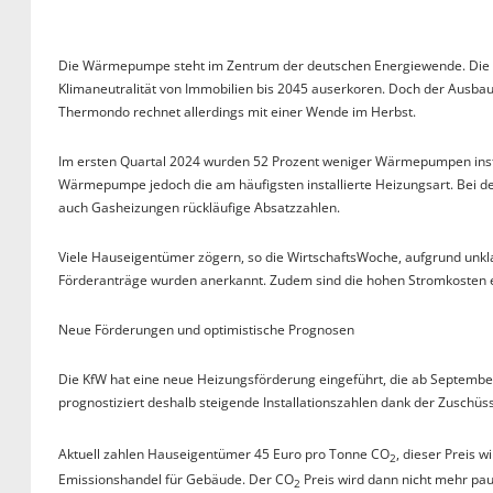
Die Wärmepumpe steht im Zentrum der deutschen Energiewende. Die Am
Klimaneutralität von Immobilien bis 2045 auserkoren. Doch der Ausbau s
Thermondo rechnet allerdings mit einer Wende im Herbst.
Im ersten Quartal 2024 wurden 52 Prozent weniger Wärmepumpen install
Wärmepumpe jedoch die am häufigsten installierte Heizungsart. Bei
auch Gasheizungen rückläufige Absatzzahlen.
Viele Hauseigentümer zögern, so die WirtschaftsWoche, aufgrund unk
Förderanträge wurden anerkannt. Zudem sind die hohen Stromkosten e
Neue Förderungen und optimistische Prognosen
Die KfW hat eine neue Heizungsförderung eingeführt, die ab Septembe
prognostiziert deshalb steigende Installationszahlen dank der Zusch
Aktuell zahlen Hauseigentümer 45 Euro pro Tonne CO
, dieser Preis 
2
Emissionshandel für Gebäude. Der CO
Preis wird dann nicht mehr pa
2