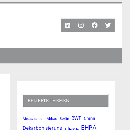
LinkedIn
Instagram
Facebook
Twitter
BELIEBTE THEMEN
BWP
China
Absatzzahlen
Altbau
Berlin
EHPA
Dekarbonisierung
Effizienz