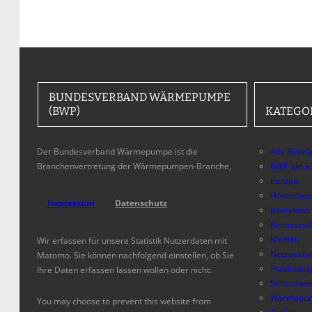
BUNDESVERBAND WÄRMEPUMPE
(BWP)
KATEGO
Der Bundesverband Wärmepumpe ist die
Alle Beitr
Branchenvertretung der Wärmepumpen-Branche,
BWP aktue
Europa
Hörenswer
Impressum
Datenschutz
Interviews
Kommunal
Medien
Wir erfassen für unsere Statistik Nutzerdaten mit
Netzausb
Matomo. Sie können nachfolgend einstellen, ob Sie
Praxisbeis
Ihre Daten erfassen lassen wollen oder nicht:
Sehenswer
Wärmepum
You may choose to prevent this website from