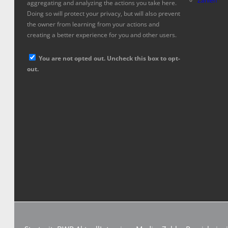
Zahlen
aggregating and analyzing the actions you take here.
Doing so will protect your privacy, but will also prevent
the owner from learning from your actions and
creating a better experience for you and other users.
You are not opted out. Uncheck this box to opt-
out.