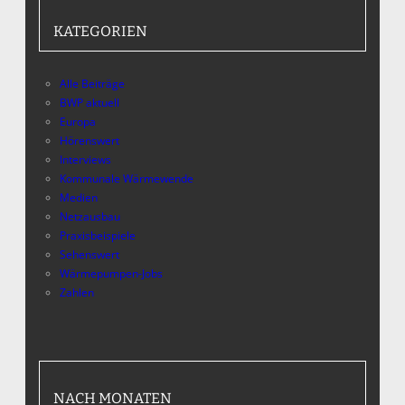
KATEGORIEN
Alle Beiträge
BWP aktuell
Europa
Hörenswert
Interviews
Kommunale Wärmewende
Medien
Netzausbau
Praxisbeispiele
Sehenswert
Wärmepumpen-Jobs
Zahlen
NACH MONATEN