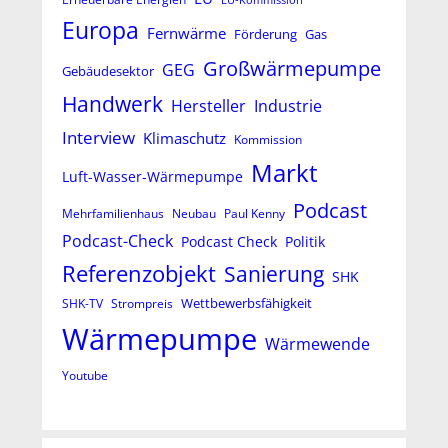
EU-Kommission
Europa
Fernwärme
Förderung
Gas
Großwärmepumpe
GEG
Gebäudesektor
Handwerk
Hersteller
Industrie
Interview
Klimaschutz
Kommission
Markt
Luft-Wasser-Wärmepumpe
Podcast
Mehrfamilienhaus
Neubau
Paul Kenny
Podcast-Check
Podcast Check
Politik
Referenzobjekt
Sanierung
SHK
Wettbewerbsfähigkeit
SHK-TV
Strompreis
Wärmepumpe
Wärmewende
Youtube