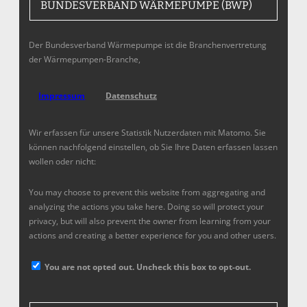
BUNDESVERBAND WÄRMEPUMPE (BWP)
Der Bundesverband Wärmepumpe ist die Branchenvertretung
der Wärmepumpen-Branche,
Impressum
Datenschutz
Wir erfassen für unsere Statistik Nutzerdaten mit Matomo. Sie
können nachfolgend einstellen, ob Sie Ihre Daten erfassen lassen
wollen oder nicht:
You may choose to prevent this website from aggregating and
analyzing the actions you take here. Doing so will protect your
privacy, but will also prevent the owner from learning from your
actions and creating a better experience for you and other users.
You are not opted out. Uncheck this box to opt-out.