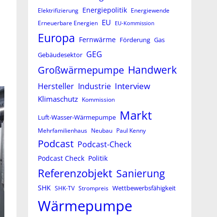
Energiepolitik
Elektrifizierung
Energiewende
EU
Erneuerbare Energien
EU-Kommission
Europa
Fernwärme
Förderung
Gas
GEG
Gebäudesektor
Großwärmepumpe
Handwerk
Interview
Hersteller
Industrie
Klimaschutz
Kommission
Markt
Luft-Wasser-Wärmepumpe
Mehrfamilienhaus
Neubau
Paul Kenny
Podcast
Podcast-Check
Podcast Check
Politik
Referenzobjekt
Sanierung
SHK
Wettbewerbsfähigkeit
SHK-TV
Strompreis
Wärmepumpe