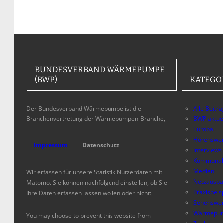
BUNDESVERBAND WÄRMEPUMPE
(BWP)
KATEGO
Der Bundesverband Wärmepumpe ist die
Alle Beitr
Branchenvertretung der Wärmepumpen-Branche,
BWP aktue
Europa
Hörenswer
Impressum
Datenschutz
Interviews
Kommunal
Medien
Wir erfassen für unsere Statistik Nutzerdaten mit
Netzausb
Matomo. Sie können nachfolgend einstellen, ob Sie
Praxisbeis
Ihre Daten erfassen lassen wollen oder nicht:
Sehenswer
Wärmepum
You may choose to prevent this website from