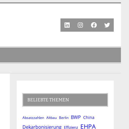
LinkedIn
Instagram
Facebook
Twitter
BELIEBTE THEMEN
BWP
China
Absatzzahlen
Altbau
Berlin
EHPA
Dekarbonisierung
Effizienz