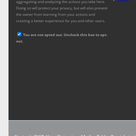
Zahlen
aggregating and analyzing the actions you take here.
Doing so will protect your privacy, but will also prevent
the owner from learning from your actions and
creating a better experience for you and other users.
You are not opted out. Uncheck this box to opt-
out.