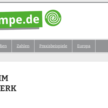
ien
Zahlen
Praxisbeispiele
Europa
 B
RK