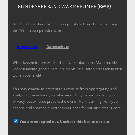
BUNDESVERBAND WÄRMEPUMPE (BWP)
Der Bundesverband Wärmepumpe ist die Branchenvertretung
der Wärmepumpen-Branche,
Impressum
Datenschutz
Wir erfassen für unsere Statistik Nutzerdaten mit Matomo. Sie
können nachfolgend einstellen, ob Sie Ihre Daten erfassen lassen
wollen oder nicht:
You may choose to prevent this website from aggregating and
analyzing the actions you take here. Doing so will protect your
privacy, but will also prevent the owner from learning from your
actions and creating a better experience for you and other users.
You are not opted out. Uncheck this box to opt-out.