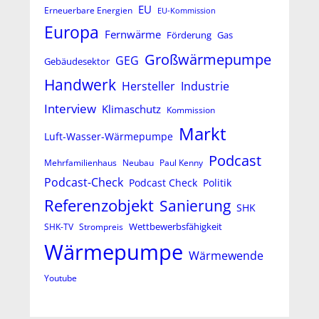
EU
Erneuerbare Energien
EU-Kommission
Europa
Fernwärme
Förderung
Gas
Großwärmepumpe
GEG
Gebäudesektor
Handwerk
Hersteller
Industrie
Interview
Klimaschutz
Kommission
Markt
Luft-Wasser-Wärmepumpe
Podcast
Mehrfamilienhaus
Neubau
Paul Kenny
Podcast-Check
Podcast Check
Politik
Referenzobjekt
Sanierung
SHK
Wettbewerbsfähigkeit
SHK-TV
Strompreis
Wärmepumpe
Wärmewende
Youtube