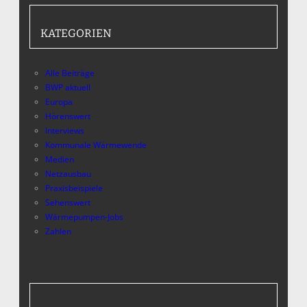
KATEGORIEN
Alle Beiträge
BWP aktuell
Europa
Hörenswert
Interviews
Kommunale Wärmewende
Medien
Netzausbau
Praxisbeispiele
Sehenswert
Wärmepumpen-Jobs
Zahlen