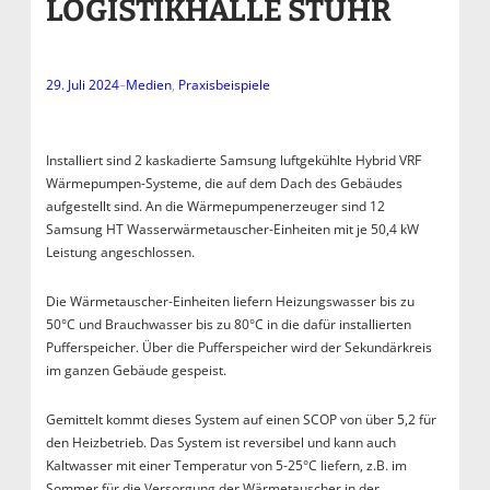
LOGISTIKHALLE STUHR
29. Juli 2024
–
Medien
, 
Praxisbeispiele
Installiert sind 2 kaskadierte Samsung luftgekühlte Hybrid VRF
Wärmepumpen-Systeme, die auf dem Dach des Gebäudes
aufgestellt sind. An die Wärmepumpenerzeuger sind 12
Samsung HT Wasserwärmetauscher-Einheiten mit je 50,4 kW
Leistung angeschlossen.
Die Wärmetauscher-Einheiten liefern Heizungswasser bis zu
50°C und Brauchwasser bis zu 80°C in die dafür installierten
Pufferspeicher. Über die Pufferspeicher wird der Sekundärkreis
im ganzen Gebäude gespeist.
Gemittelt kommt dieses System auf einen SCOP von über 5,2 für
den Heizbetrieb. Das System ist reversibel und kann auch
Kaltwasser mit einer Temperatur von 5-25°C liefern, z.B. im
Sommer für die Versorgung der Wärmetauscher in der