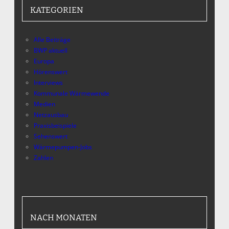
KATEGORIEN
Alle Beiträge
BWP aktuell
Europa
Hörenswert
Interviews
Kommunale Wärmewende
Medien
Netzausbau
Praxisbeispiele
Sehenswert
Wärmepumpen-Jobs
Zahlen
NACH MONATEN