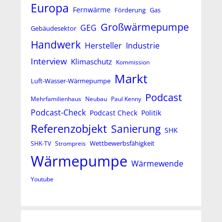
Europa
Fernwärme
Förderung
Gas
Großwärmepumpe
GEG
Gebäudesektor
Handwerk
Hersteller
Industrie
Interview
Klimaschutz
Kommission
Markt
Luft-Wasser-Wärmepumpe
Podcast
Mehrfamilienhaus
Neubau
Paul Kenny
Podcast-Check
Podcast Check
Politik
Referenzobjekt
Sanierung
SHK
Wettbewerbsfähigkeit
SHK-TV
Strompreis
Wärmepumpe
Wärmewende
Youtube