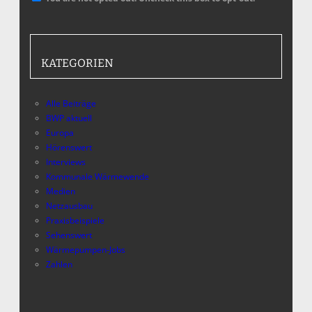
KATEGORIEN
Alle Beiträge
BWP aktuell
Europa
Hörenswert
Interviews
Kommunale Wärmewende
Medien
Netzausbau
Praxisbeispiele
Sehenswert
Wärmepumpen-Jobs
Zahlen