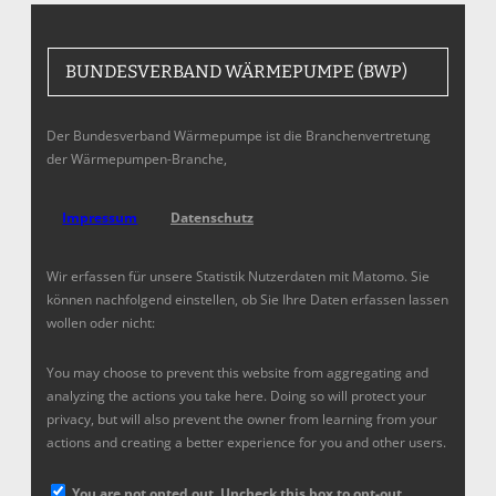
BUNDESVERBAND WÄRMEPUMPE (BWP)
Der Bundesverband Wärmepumpe ist die Branchenvertretung
der Wärmepumpen-Branche,
Impressum
Datenschutz
Wir erfassen für unsere Statistik Nutzerdaten mit Matomo. Sie
können nachfolgend einstellen, ob Sie Ihre Daten erfassen lassen
wollen oder nicht:
You may choose to prevent this website from aggregating and
analyzing the actions you take here. Doing so will protect your
privacy, but will also prevent the owner from learning from your
actions and creating a better experience for you and other users.
You are not opted out. Uncheck this box to opt-out.