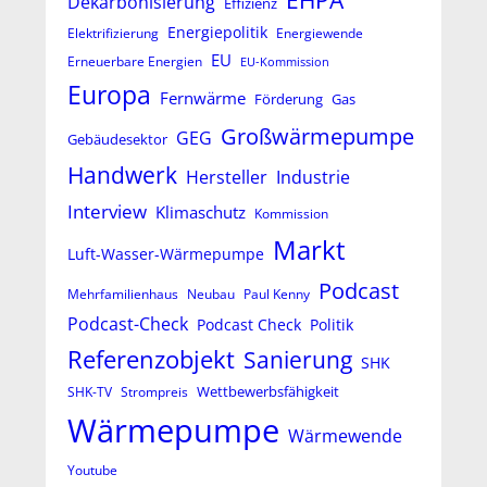
EHPA
Dekarbonisierung
Effizienz
Energiepolitik
Elektrifizierung
Energiewende
EU
Erneuerbare Energien
EU-Kommission
Europa
Fernwärme
Förderung
Gas
Großwärmepumpe
GEG
Gebäudesektor
Handwerk
Hersteller
Industrie
Interview
Klimaschutz
Kommission
Markt
Luft-Wasser-Wärmepumpe
Podcast
Mehrfamilienhaus
Neubau
Paul Kenny
Podcast-Check
Podcast Check
Politik
Referenzobjekt
Sanierung
SHK
Wettbewerbsfähigkeit
SHK-TV
Strompreis
Wärmepumpe
Wärmewende
Youtube