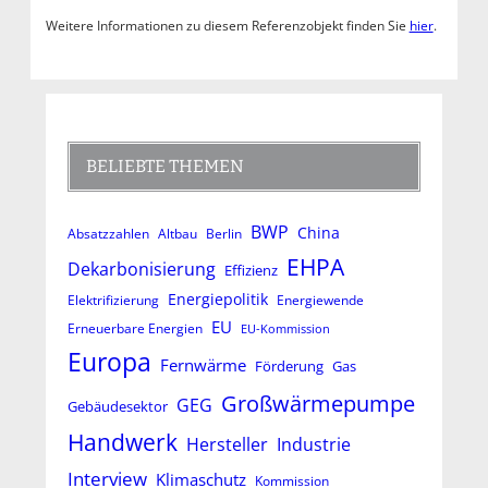
Weitere Informationen zu diesem Referenzobjekt finden Sie
hier
.
BELIEBTE THEMEN
BWP
China
Absatzzahlen
Altbau
Berlin
EHPA
Dekarbonisierung
Effizienz
Energiepolitik
Elektrifizierung
Energiewende
EU
Erneuerbare Energien
EU-Kommission
Europa
Fernwärme
Förderung
Gas
Großwärmepumpe
GEG
Gebäudesektor
Handwerk
Hersteller
Industrie
Interview
Klimaschutz
Kommission