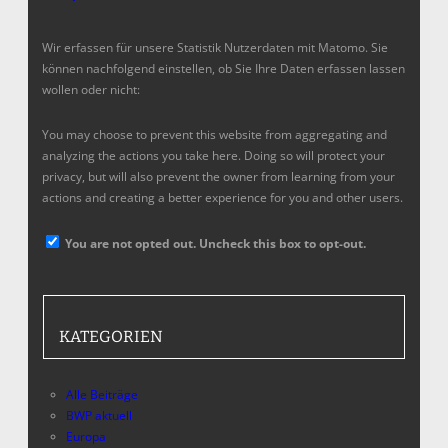
Wir erfassen für unsere Statistik Nutzerdaten mit Matomo. Sie
können nachfolgend einstellen, ob Sie Ihre Daten erfassen lassen
wollen oder nicht:
You may choose to prevent this website from aggregating and
analyzing the actions you take here. Doing so will protect your
privacy, but will also prevent the owner from learning from your
actions and creating a better experience for you and other users.
You are not opted out. Uncheck this box to opt-out.
KATEGORIEN
Alle Beiträge
BWP aktuell
Europa