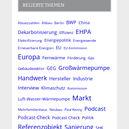
BELIEBTE THEMEN
BWP
China
Absatzzahlen
Altbau
Berlin
EHPA
Dekarbonisierung
Effizienz
Energiepolitik
Elektrifizierung
Energiewende
EU
Erneuerbare Energien
EU-Kommission
Europa
Fernwärme
Förderung
Gas
Großwärmepumpe
GEG
Gebäudesektor
Handwerk
Hersteller
Industrie
Interview
Klimaschutz
Kommission
Markt
Luft-Wasser-Wärmepumpe
Podcast
Mehrfamilienhaus
Neubau
Paul Kenny
Podcast-Check
Podcast Check
Politik
Referenzobjekt
Sanierung
SHK