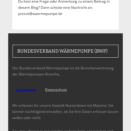
Du hast eine Frage oder Anmerkung zu einem Beitrag in
diesem Blog? Dann schicke eine Nachricht an:
presse@waermepumpe.de
BUNDESVERBAND WÄRMEPUMPE (BWP)
Der Bundesverband Wärmepumpe ist die Branchenvertretung
der Wärmepumpen-Branche,
Impressum
Datenschutz
Wir erfassen für unsere Statistik Nutzerdaten mit Matomo. Sie
können nachfolgend einstellen, ob Sie Ihre Daten erfassen lassen
wollen oder nicht:
You may choose to prevent this website from aggregating and