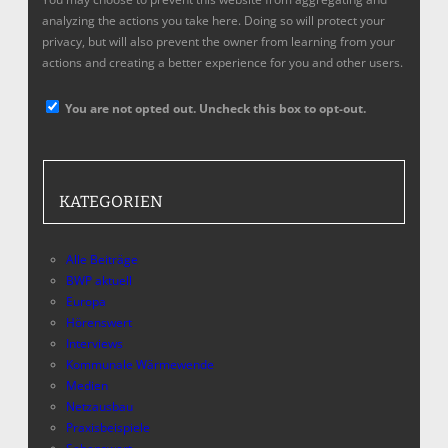
analyzing the actions you take here. Doing so will protect your
privacy, but will also prevent the owner from learning from your
actions and creating a better experience for you and other users.
You are not opted out. Uncheck this box to opt-out.
KATEGORIEN
Alle Beiträge
BWP aktuell
Europa
Hörenswert
Interviews
Kommunale Wärmewende
Medien
Netzausbau
Praxisbeispiele