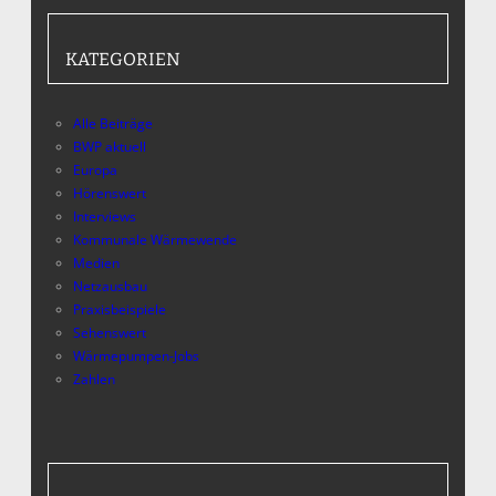
KATEGORIEN
Alle Beiträge
BWP aktuell
Europa
Hörenswert
Interviews
Kommunale Wärmewende
Medien
Netzausbau
Praxisbeispiele
Sehenswert
Wärmepumpen-Jobs
Zahlen