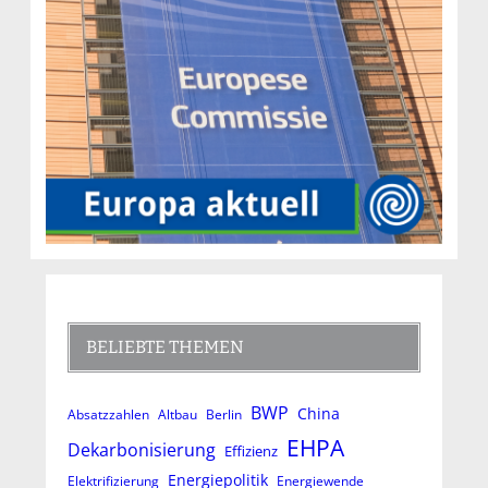
BELIEBTE THEMEN
BWP
China
Absatzzahlen
Altbau
Berlin
EHPA
Dekarbonisierung
Effizienz
Energiepolitik
Elektrifizierung
Energiewende