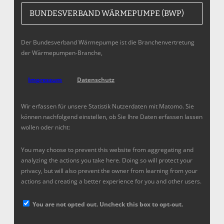
BUNDESVERBAND WÄRMEPUMPE (BWP)
Der Bundesverband Wärmepumpe ist die Branchenvertretung
der Wärmepumpen-Branche,
Impressum
Datenschutz
Wir erfassen für unsere Statistik Nutzerdaten mit Matomo. Sie
können nachfolgend einstellen, ob Sie Ihre Daten erfassen lassen
wollen oder nicht:
You may choose to prevent this website from aggregating and
analyzing the actions you take here. Doing so will protect your
privacy, but will also prevent the owner from learning from your
actions and creating a better experience for you and other users.
You are not opted out. Uncheck this box to opt-out.