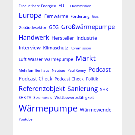
EU
Erneuerbare Energien
EU-Kommission
Europa
Fernwärme
Förderung
Gas
Großwärmepumpe
GEG
Gebäudesektor
Handwerk
Hersteller
Industrie
Interview
Klimaschutz
Kommission
Markt
Luft-Wasser-Wärmepumpe
Podcast
Mehrfamilienhaus
Neubau
Paul Kenny
Podcast-Check
Podcast Check
Politik
Referenzobjekt
Sanierung
SHK
Wettbewerbsfähigkeit
SHK-TV
Strompreis
Wärmepumpe
Wärmewende
Youtube