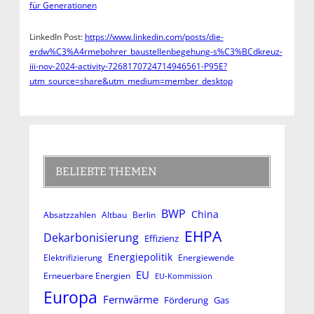
für Generationen
LinkedIn Post:
https://www.linkedin.com/posts/die-
erdw%C3%A4rmebohrer_baustellenbegehung-s%C3%BCdkreuz-
iii-nov-2024-activity-7268170724714946561-P95E?
utm_source=share&utm_medium=member_desktop
BELIEBTE THEMEN
BWP
China
Absatzzahlen
Altbau
Berlin
EHPA
Dekarbonisierung
Effizienz
Energiepolitik
Elektrifizierung
Energiewende
EU
Erneuerbare Energien
EU-Kommission
Europa
Fernwärme
Förderung
Gas