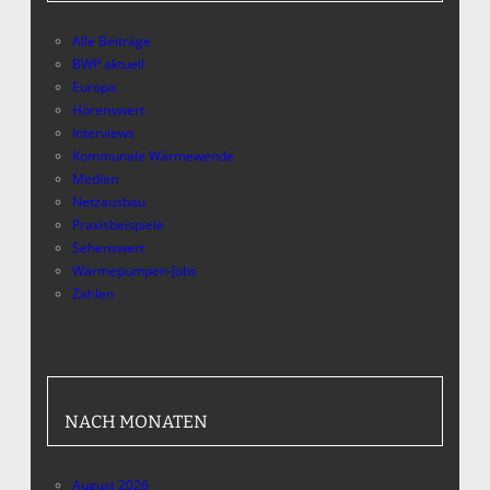
Alle Beiträge
BWP aktuell
Europa
Hörenswert
Interviews
Kommunale Wärmewende
Medien
Netzausbau
Praxisbeispiele
Sehenswert
Wärmepumpen-Jobs
Zahlen
NACH MONATEN
August 2026