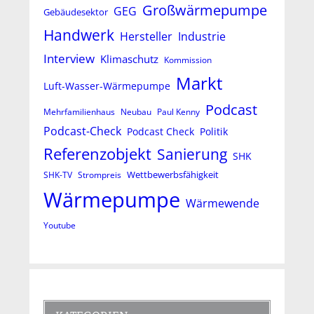
Großwärmepumpe
GEG
Gebäudesektor
Handwerk
Hersteller
Industrie
Interview
Klimaschutz
Kommission
Markt
Luft-Wasser-Wärmepumpe
Podcast
Mehrfamilienhaus
Neubau
Paul Kenny
Podcast-Check
Podcast Check
Politik
Referenzobjekt
Sanierung
SHK
Wettbewerbsfähigkeit
SHK-TV
Strompreis
Wärmepumpe
Wärmewende
Youtube