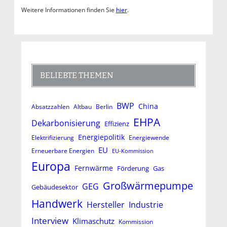
Weitere Informationen finden Sie
hier
.
BELIEBTE THEMEN
BWP
China
Absatzzahlen
Altbau
Berlin
EHPA
Dekarbonisierung
Effizienz
Energiepolitik
Elektrifizierung
Energiewende
EU
Erneuerbare Energien
EU-Kommission
Europa
Fernwärme
Förderung
Gas
Großwärmepumpe
GEG
Gebäudesektor
Handwerk
Hersteller
Industrie
Interview
Klimaschutz
Kommission