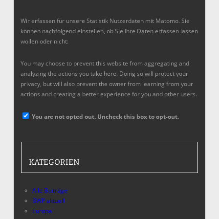
Wir erfassen für unsere Statistik Nutzerdaten mit Matomo. Sie
können nachfolgend einstellen, ob Sie Ihre Daten erfassen lassen
wollen oder nicht:
You may choose to prevent this website from aggregating and
analyzing the actions you take here. Doing so will protect your
privacy, but will also prevent the owner from learning from your
actions and creating a better experience for you and other users.
You are not opted out. Uncheck this box to opt-out.
KATEGORIEN
Alle Beiträge
BWP aktuell
Europa