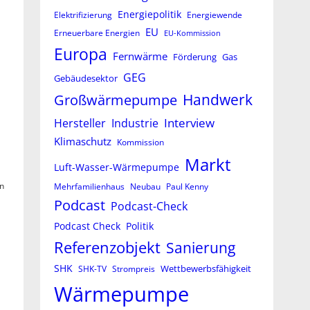
Energiepolitik
Elektrifizierung
Energiewende
EU
Erneuerbare Energien
EU-Kommission
Europa
Fernwärme
Förderung
Gas
GEG
Gebäudesektor
Großwärmepumpe
Handwerk
.
Interview
Hersteller
Industrie
Klimaschutz
Kommission
Markt
Luft-Wasser-Wärmepumpe
en
Mehrfamilienhaus
Neubau
Paul Kenny
Podcast
Podcast-Check
Podcast Check
Politik
Referenzobjekt
Sanierung
SHK
Wettbewerbsfähigkeit
SHK-TV
Strompreis
Wärmepumpe