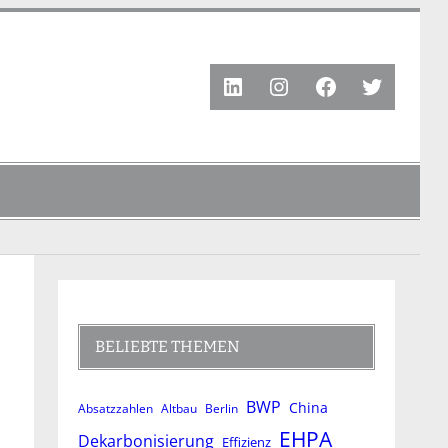
LinkedIn
Instagram
Facebook
Twitter
BELIEBTE THEMEN
BWP
China
Absatzzahlen
Altbau
Berlin
EHPA
Dekarbonisierung
Effizienz