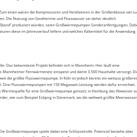
Zum einen wären die Kompressoren und Ventilatoren in der Größenklasse viel zu
en. Die Nutzung von Geothermie und Flusswasser sei daher deutlich
eßband“ produziert würden, seien Großwärmepumpen Sonderanfertigungen. Dab
uren diese im Jahresverlauf liefere und welches Kältemittel für die Anwendung
. Das bekannteste Projekt befindet sich in Mannheim: Hier läuft eine
 Mannheimer Fernwärmenetz einspeist und damit 3.500 Haushalte versorgt. Di
eit die größte Flusswärmepumpe. In Köln ist jedoch bereits ein weitaus größere
oll. Drei Flusswärmepumpen mit 150 Megawatt Leistung werden dafür erreichtet.
rk als Wärmequelle für eine Großwärmepumpe genutzt; in Hamburg das Abwasser a
änder, wie zum Beispiel Esbjerg in Dänemark, wo die weltweit größte Meerwasser
Die Großwärmepumpe spiele dabei eine Schlüsselrolle. Potenzial bestehe aber