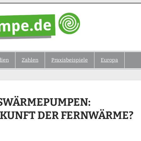
ien
Zahlen
Praxisbeispiele
Europa
SWÄRMEPUMPEN: K
KUNFT DER FERNWÄRME?