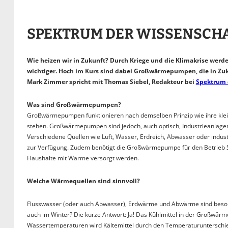
SPEKTRUM DER WISSENSCHA
Wie heizen wir in Zukunft? Durch Kriege und die Klimakrise we
wichtiger. Hoch im Kurs sind dabei Großwärmepumpen, die in Zuk
Mark Zimmer spricht mit Thomas Siebel, Redakteur bei
Spektrum 
Was sind Großwärmepumpen?
Großwärmepumpen funktionieren nach demselben Prinzip wie ihre klein
stehen. Großwärmepumpen sind jedoch, auch optisch, Industrieanlagen 
Verschiedene Quellen wie Luft, Wasser, Erdreich, Abwasser oder indus
zur Verfügung. Zudem benötigt die Großwärmepumpe für den Betrieb 
Haushalte mit Wärme versorgt werden.
Welche Wärmequellen sind sinnvoll?
Flusswasser (oder auch Abwasser), Erdwärme und Abwärme sind besond
auch im Winter? Die kurze Antwort: Ja! Das Kühlmittel in der Großwär
Wassertemperaturen wird Kältemittel durch den Temperaturunterschi