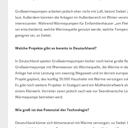
Großwärmepumpen arbeiten jedoch eher nicht mit Luft, betont Siebel: 
laut. Außerdem könnten die Anlagen im Außenbereich im Winter vereis
interessanter. Während Wärmepumpen für Einfamilienhäuser „am Fli
sei entscheidend, welche Wärmequelle genutzt werde, welche Temperat
geeignet sei, so Siebel.
Welche Projekte gibt es bereits in Deutschland?
In Deutschland spielen Großwärmepumpen bisher noch keine große Rolle
Großwärmepumpe mit Rheinwasser als Wärmequelle, die Wärme in das
Anlage hat eine Leistung von zwanzig Megawatt und ist derzeit europaw
Projekt geplant, das künftig 50.000 Haushalte mit Wärme versorgen s
Es gibt noch weitere Projekte: In Stuttgart wird ein Müllheizkraftwe
einem Klärwerk. Vorreiter seien jedoch nach wie vor Skandinavische L
Wärmepumpe betrieben wird.
Wie groß ist das Potenzial der Technologie?
Deutschland könne sich klimaneutral mit Wärme versorgen, so Siebel. 