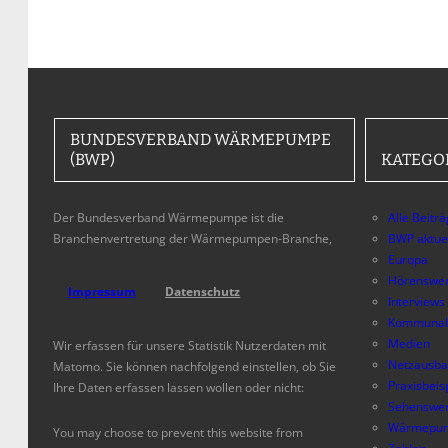
BUNDESVERBAND WÄRMEPUMPE
(BWP)
KATEGO
Der Bundesverband Wärmepumpe ist die
Alle Beitr
Branchenvertretung der Wärmepumpen-Branche,
BWP aktue
Europa
Hörenswer
Impressum
Datenschutz
Interviews
Kommunal
Medien
Wir erfassen für unsere Statistik Nutzerdaten mit
Netzausb
Matomo. Sie können nachfolgend einstellen, ob Sie
Praxisbeis
Ihre Daten erfassen lassen wollen oder nicht:
Sehenswer
Wärmepum
You may choose to prevent this website from