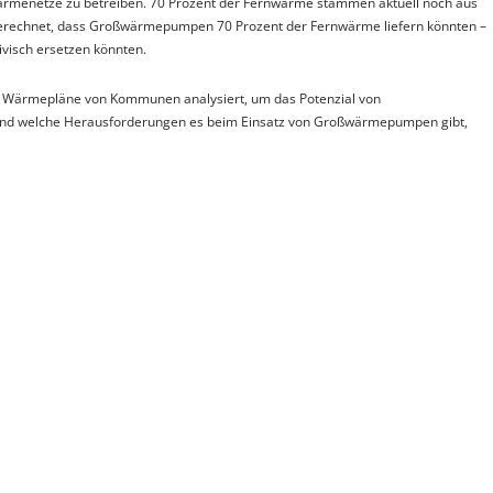
nwärmenetze zu betreiben. 70 Prozent der Fernwärme stammen aktuell noch aus
 berechnet, dass Großwärmepumpen 70 Prozent der Fernwärme liefern könnten –
ivisch ersetzen könnten.
em Wärmepläne von Kommunen analysiert, um das Potenzial von
d welche Herausforderungen es beim Einsatz von Großwärmepumpen gibt,