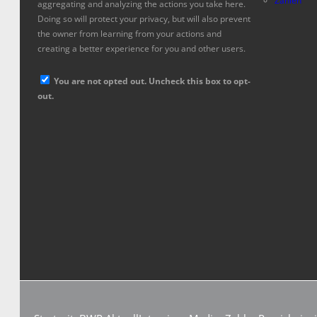
Zahlen
aggregating and analyzing the actions you take here.
Doing so will protect your privacy, but will also prevent
the owner from learning from your actions and
creating a better experience for you and other users.
You are not opted out. Uncheck this box to opt-
out.