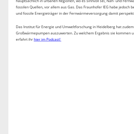
hauptsächlich in urbanen Regionen, wo es sinnvoll sei, Nah- und Fer
fossilen Quellen, vor allem aus Gas. Das Fraunhofer IEG habe jedoch
und fossile Energieträger in der Fernwärmeversorgung damit perspekt
Das Institut für Energie und Umweltforschung in Heidelberg hat zud
Großwärmepumpen auszuwerten. Zu welchem Ergebnis sie kommen un
erfahrt ihr
hier im Podcast!