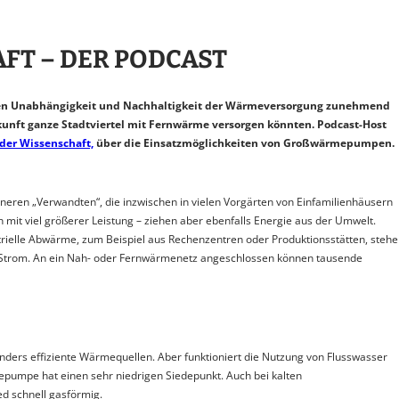
FT – DER PODCAST
rden Unabhängigkeit und Nachhaltigkeit der Wärmeversorgung zunehmend
unft ganze Stadtviertel mit Fernwärme versorgen könnten. Podcast-Host
der Wissenschaft,
über die Einsatzmöglichkeiten von Großwärmepumpen
eren „Verwandten“, die inzwischen in vielen Vorgärten von Einfamilienhäusern
mit viel größerer Leistung – ziehen aber ebenfalls Energie aus der Umwelt.
trielle Abwärme, zum Beispiel aus Rechenzentren oder Produktionsstätten, steh
Strom. An ein Nah- oder Fernwärmenetz angeschlossen können tausende
ers effiziente Wärmequellen. Aber funktioniert die Nutzung von Flusswasser
mepumpe hat einen sehr niedrigen Siedepunkt. Auch bei kalten
ed schnell gasförmig.