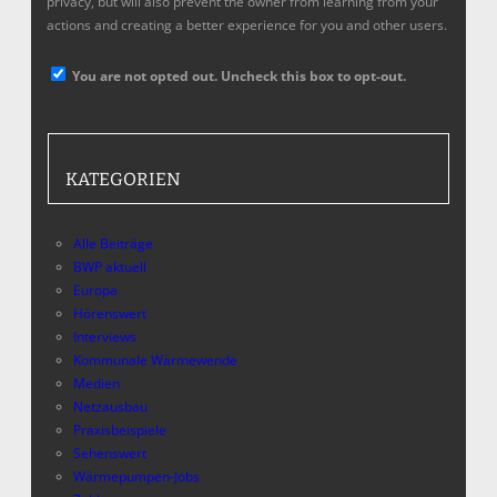
privacy, but will also prevent the owner from learning from your
actions and creating a better experience for you and other users.
You are not opted out. Uncheck this box to opt-out.
KATEGORIEN
Alle Beiträge
BWP aktuell
Europa
Hörenswert
Interviews
Kommunale Wärmewende
Medien
Netzausbau
Praxisbeispiele
Sehenswert
Wärmepumpen-Jobs