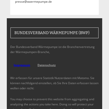
presse@waermepumpe.de
BUNDESVERBAND WÄRMEPUMPE (BWP)
Der Bundesverband Wärmepumpe ist die Branchenvertretung
der Wärmepumpen-Branche,
Impressum
Datenschutz
Wir erfassen für unsere Statistik Nutzerdaten mit Matomo. Sie
können nachfolgend einstellen, ob Sie Ihre Daten erfassen lassen
wollen oder nicht:
You may choose to prevent this website from aggregating and
analyzing the actions you take here. Doing so will protect your