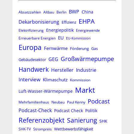
BWP
China
Absatzzahlen
Altbau
Berlin
EHPA
Dekarbonisierung
Effizienz
Energiepolitik
Elektrifizierung
Energiewende
EU
Erneuerbare Energien
EU-Kommission
Europa
Fernwärme
Förderung
Gas
Großwärmepumpe
GEG
Gebäudesektor
Handwerk
Hersteller
Industrie
Interview
Klimaschutz
Kommission
Markt
Luft-Wasser-Wärmepumpe
Podcast
Mehrfamilienhaus
Neubau
Paul Kenny
Podcast-Check
Podcast Check
Politik
Referenzobjekt
Sanierung
SHK
Wettbewerbsfähigkeit
SHK-TV
Strompreis