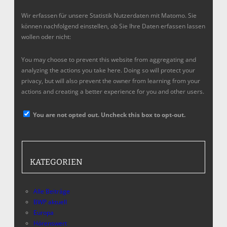
Wir erfassen für unsere Statistik Nutzerdaten mit Matomo. Sie
können nachfolgend einstellen, ob Sie Ihre Daten erfassen lassen
wollen oder nicht:
You may choose to prevent this website from aggregating and
analyzing the actions you take here. Doing so will protect your
privacy, but will also prevent the owner from learning from your
actions and creating a better experience for you and other users.
You are not opted out. Uncheck this box to opt-out.
KATEGORIEN
Alle Beiträge
BWP aktuell
Europa
Hörenswert