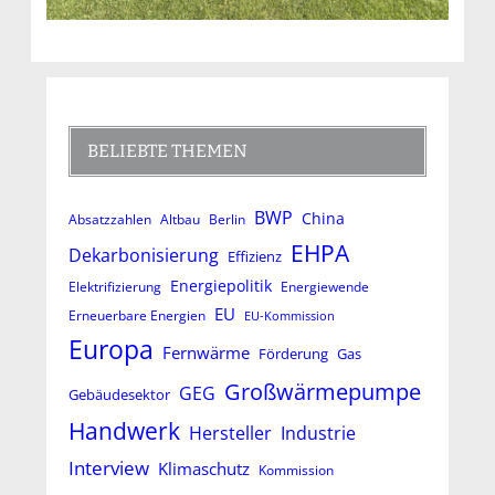
BELIEBTE THEMEN
BWP
China
Absatzzahlen
Altbau
Berlin
EHPA
Dekarbonisierung
Effizienz
Energiepolitik
Elektrifizierung
Energiewende
EU
Erneuerbare Energien
EU-Kommission
Europa
Fernwärme
Förderung
Gas
Großwärmepumpe
GEG
Gebäudesektor
Handwerk
Hersteller
Industrie
Interview
Klimaschutz
Kommission