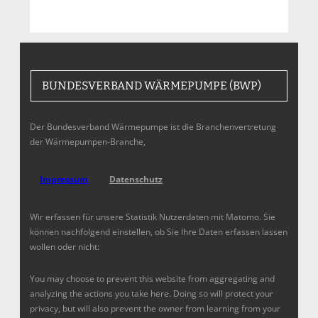
BUNDESVERBAND WÄRMEPUMPE (BWP)
Der Bundesverband Wärmepumpe ist die Branchenvertretung
der Wärmepumpen-Branche,
Impressum
Datenschutz
Wir erfassen für unsere Statistik Nutzerdaten mit Matomo. Sie
können nachfolgend einstellen, ob Sie Ihre Daten erfassen lassen
wollen oder nicht:
You may choose to prevent this website from aggregating and
analyzing the actions you take here. Doing so will protect your
privacy, but will also prevent the owner from learning from your