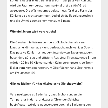
Kondenswasser bildet. Bei dieser Form der passiven Kühlung
wird die Raumtemperatur um maximal drei bis fünf Grad
abgesenkt. Die Wärmepumpe selbst muss für diese Form der
Kühlung also nicht anspringen. Lediglich die Regelungstechnik
und die Umwälzpumpe kommen zum Einsatz.
Wie viel Strom wird verbraucht?
Die Geothermie-Wärmepumpe ist ökologischer als eine
klassische Klimaanlage – und verbraucht auch weniger Strom.
Das passive Kühlen ist laut dem interviewten Experten zudem
besonders günstig und effizient: Aus einer Kilowattstunde Strom
würden 20 bis 30 Kilowattsunden Kälte bereitgestellt, so Timm
Eicker vom Kompetenzzentrum Oberflächennahe Geothermie
am Fraunhofer IEG.
Gibt es Risiken für das ökologische Gleichgewicht?
Vereinzelt gebe es Bedenken, dass Erdbohrungen die
Temperatur in den grundwasserführenden Schichten
beeinflussen würden: Insbesondere durch die Einleitung von