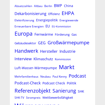
BWP
China
Absatzzahlen
Altbau
Berlin
EHPA
Dekarbonisierung
Effizienz
Energiepolitik
Elektrifizierung
Energiewende
EU
Erneuerbare Energien
EU-Kommission
Europa
Fernwärme
Förderung
Gas
Großwärmepumpe
GEG
Gebäudesektor
Handwerk
Hersteller
Industrie
Interview
Klimaschutz
Kommission
Markt
Luft-Wasser-Wärmepumpe
Podcast
Mehrfamilienhaus
Neubau
Paul Kenny
Podcast-Check
Podcast Check
Politik
Referenzobjekt
Sanierung
SHK
Wettbewerbsfähigkeit
SHK-TV
Strompreis