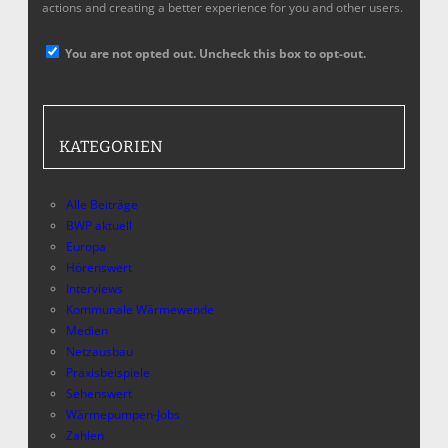
actions and creating a better experience for you and other users.
You are not opted out. Uncheck this box to opt-out.
KATEGORIEN
Alle Beiträge
BWP aktuell
Europa
Hörenswert
Interviews
Kommunale Wärmewende
Medien
Netzausbau
Praxisbeispiele
Sehenswert
Wärmepumpen-Jobs
Zahlen