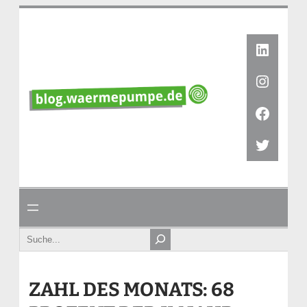
Zum
Inhalt
springen
Linked
Instag
Faceb
Twitte
Search
ZAHL DES MONATS: 68