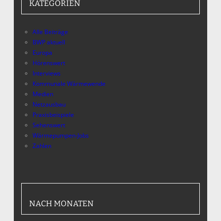
KATEGORIEN
Alle Beiträge
BWP aktuell
Europa
Hörenswert
Interviews
Kommunale Wärmewende
Medien
Netzausbau
Praxisbeispiele
Sehenswert
Wärmepumpen-Jobs
Zahlen
NACH MONATEN