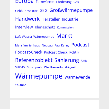
Europa
Fernwärme
Förderung
Gas
Großwärmepumpe
GEG
Gebäudesektor
Handwerk
Hersteller
Industrie
Interview
Klimaschutz
Kommission
Markt
Luft-Wasser-Wärmepumpe
Podcast
Mehrfamilienhaus
Neubau
Paul Kenny
Podcast-Check
Podcast Check
Politik
Referenzobjekt
Sanierung
SHK
Wettbewerbsfähigkeit
SHK-TV
Strompreis
Wärmepumpe
Wärmewende
Youtube