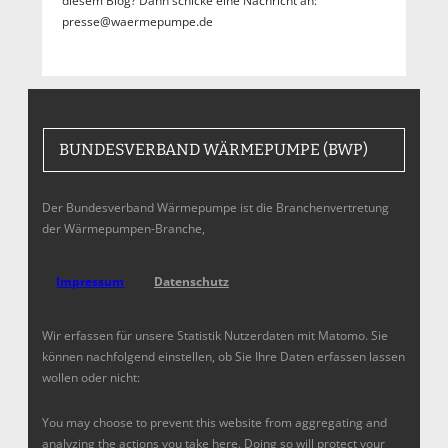
diesem Blog? Dann schicke eine Nachricht an:
presse@waermepumpe.de
BUNDESVERBAND WÄRMEPUMPE (BWP)
Der Bundesverband Wärmepumpe ist die Branchenvertretung
der Wärmepumpen-Branche,
Impressum
Datenschutz
Wir erfassen für unsere Statistik Nutzerdaten mit Matomo. Sie
können nachfolgend einstellen, ob Sie Ihre Daten erfassen lassen
wollen oder nicht:
You may choose to prevent this website from aggregating and
analyzing the actions you take here. Doing so will protect your