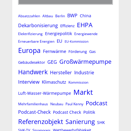
BWP
China
Absatzzahlen
Altbau
Berlin
EHPA
Dekarbonisierung
Effizienz
Energiepolitik
Elektrifizierung
Energiewende
EU
Erneuerbare Energien
EU-Kommission
Europa
Fernwärme
Förderung
Gas
Großwärmepumpe
GEG
Gebäudesektor
Handwerk
Hersteller
Industrie
Interview
Klimaschutz
Kommission
Markt
Luft-Wasser-Wärmepumpe
Podcast
Mehrfamilienhaus
Neubau
Paul Kenny
Podcast-Check
Podcast Check
Politik
Referenzobjekt
Sanierung
SHK
Wettbewerbsfähigkeit
SHK-TV
Strompreis