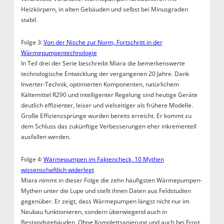
Heizkörpern, in alten Gebäuden und selbst bei Minusgraden
stabil.
Folge 3:
Von der Nische zur Norm, Fortschritt in der
Wärmepumpentechnologie
In Teil drei der Serie beschreibt Miara die bemerkenswerte
technologische Entwicklung der vergangenen 20 Jahre. Dank
Inverter-Technik, optimierten Komponenten, natürlichem
Kältemittel R290 und intelligenter Regelung sind heutige Geräte
deutlich effizienter, leiser und vielseitiger als frühere Modelle.
Große Effizienzsprünge wurden bereits erreicht. Er kommt zu
dem Schluss das zukünftige Verbesserungen eher inkrementell
ausfallen werden.
Folge 4:
Wärmepumpen im Faktencheck, 10 Mythen
wissenschaftlich widerlegt
Miara nimmt in dieser Folge die zehn häufigsten Wärmepumpen-
Mythen unter die Lupe und stellt ihnen Daten aus Feldstudien
gegenüber. Er zeigt, dass Wärmepumpen längst nicht nur im
Neubau funktionieren, sondern überwiegend auch in
Bestandsgebäuden. Ohne Komplettsanierung und auch bei Frost.