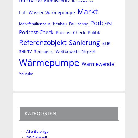
Interview
Klimaschutz
Kommission
Markt
Luft-Wasser-Wärmepumpe
Podcast
Mehrfamilienhaus
Neubau
Paul Kenny
Podcast-Check
Podcast Check
Politik
Referenzobjekt
Sanierung
SHK
Wettbewerbsfähigkeit
SHK-TV
Strompreis
Wärmepumpe
Wärmewende
Youtube
KATEGORIEN
Alle Beiträge
BWP aktuell