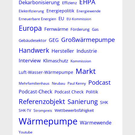
EHPA
Dekarbonisierung
Effizienz
Energiepolitik
Elektrifizierung
Energiewende
EU
Erneuerbare Energien
EU-Kommission
Europa
Fernwärme
Förderung
Gas
Großwärmepumpe
GEG
Gebäudesektor
Handwerk
Hersteller
Industrie
Interview
Klimaschutz
Kommission
Markt
Luft-Wasser-Wärmepumpe
Podcast
Mehrfamilienhaus
Neubau
Paul Kenny
Podcast-Check
Podcast Check
Politik
Referenzobjekt
Sanierung
SHK
Wettbewerbsfähigkeit
SHK-TV
Strompreis
Wärmepumpe
Wärmewende
Youtube