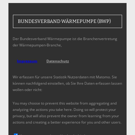
BUNDESVERBAND WÄRMEPUMPE (BWP)
Der Bundesverband Wärmepumpe ist die Branchenvertretung
der Wärmepumpen-Branche,
Impressum
Datenschutz
Wir erfassen für unsere Statistik Nutzerdaten mit Matomo. Sie
können nachfolgend einstellen, ob Sie Ihre Daten erfassen lassen
wollen oder nicht:
You may choose to prevent this website from aggregating and
analyzing the actions you take here. Doing so will protect your
privacy, but will also prevent the owner from learning from your
actions and creating a better experience for you and other users.