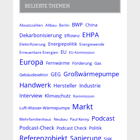
BELIEBTE THEMEN
BWP
China
Absatzzahlen
Altbau
Berlin
EHPA
Dekarbonisierung
Effizienz
Energiepolitik
Elektrifizierung
Energiewende
EU
Erneuerbare Energien
EU-Kommission
Europa
Fernwärme
Förderung
Gas
Großwärmepumpe
GEG
Gebäudesektor
Handwerk
Hersteller
Industrie
Interview
Klimaschutz
Kommission
Markt
Luft-Wasser-Wärmepumpe
Podcast
Mehrfamilienhaus
Neubau
Paul Kenny
Podcast-Check
Podcast Check
Politik
Referenzobjekt
Sanierung
SHK