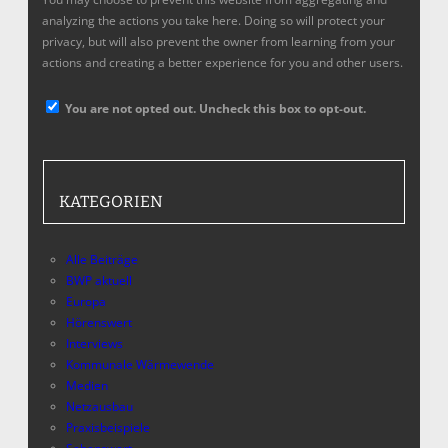
analyzing the actions you take here. Doing so will protect your
privacy, but will also prevent the owner from learning from your
actions and creating a better experience for you and other users.
You are not opted out. Uncheck this box to opt-out.
KATEGORIEN
Alle Beiträge
BWP aktuell
Europa
Hörenswert
Interviews
Kommunale Wärmewende
Medien
Netzausbau
Praxisbeispiele