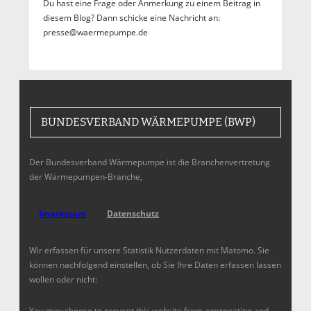
Du hast eine Frage oder Anmerkung zu einem Beitrag in
diesem Blog? Dann schicke eine Nachricht an:
presse@waermepumpe.de
BUNDESVERBAND WÄRMEPUMPE (BWP)
Der Bundesverband Wärmepumpe ist die Branchenvertretung
der Wärmepumpen-Branche,
Impressum
Datenschutz
Wir erfassen für unsere Statistik Nutzerdaten mit Matomo. Sie
können nachfolgend einstellen, ob Sie Ihre Daten erfassen lassen
wollen oder nicht:
You may choose to prevent this website from aggregating and