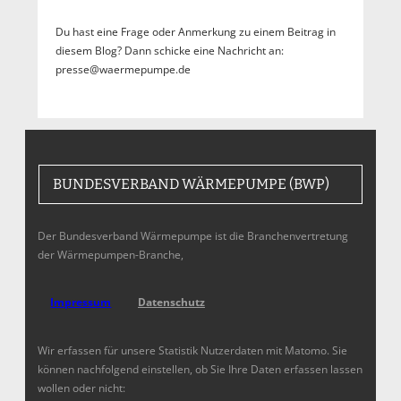
Du hast eine Frage oder Anmerkung zu einem Beitrag in
diesem Blog? Dann schicke eine Nachricht an:
presse@waermepumpe.de
BUNDESVERBAND WÄRMEPUMPE (BWP)
Der Bundesverband Wärmepumpe ist die Branchenvertretung
der Wärmepumpen-Branche,
Impressum
Datenschutz
Wir erfassen für unsere Statistik Nutzerdaten mit Matomo. Sie
können nachfolgend einstellen, ob Sie Ihre Daten erfassen lassen
wollen oder nicht: