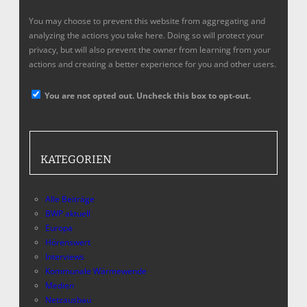
You may choose to prevent this website from aggregating and
analyzing the actions you take here. Doing so will protect your
privacy, but will also prevent the owner from learning from your
actions and creating a better experience for you and other users.
You are not opted out. Uncheck this box to opt-out.
KATEGORIEN
Alle Beiträge
BWP aktuell
Europa
Hörenswert
Interviews
Kommunale Wärmewende
Medien
Netzausbau