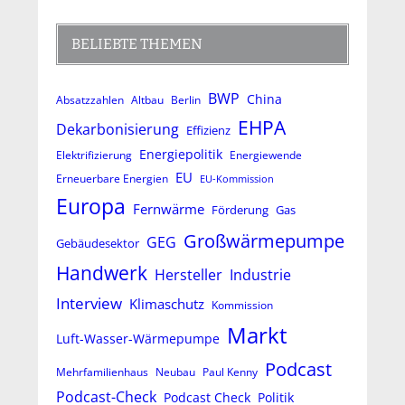
BELIEBTE THEMEN
BWP
China
Absatzzahlen
Altbau
Berlin
EHPA
Dekarbonisierung
Effizienz
Energiepolitik
Elektrifizierung
Energiewende
EU
Erneuerbare Energien
EU-Kommission
Europa
Fernwärme
Förderung
Gas
Großwärmepumpe
GEG
Gebäudesektor
Handwerk
Hersteller
Industrie
Interview
Klimaschutz
Kommission
Markt
Luft-Wasser-Wärmepumpe
Podcast
Mehrfamilienhaus
Neubau
Paul Kenny
Podcast-Check
Podcast Check
Politik