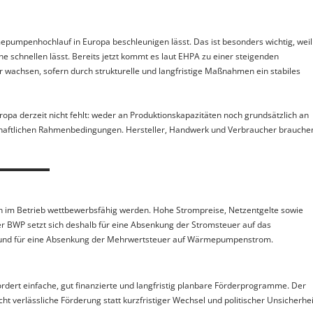
umpenhochlauf in Europa beschleunigen lässt. Das ist besonders wichtig, weil
he schnellen lässt. Bereits jetzt kommt es laut EHPA zu einer steigenden
hsen, sofern durch strukturelle und langfristige Maßnahmen ein stabiles
a derzeit nicht fehlt: weder an Produktionskapazitäten noch grundsätzlich an
tschaftlichen Rahmenbedingungen. Hersteller, Handwerk und Verbraucher brauche
 im Betrieb wettbewerbsfähig werden. Hohe Strompreise, Netzentgelte sowie
r BWP setzt sich deshalb für eine Absenkung der Stromsteuer auf das
en und für eine Absenkung der Mehrwertsteuer auf Wärmepumpenstrom.
rdert einfache, gut finanzierte und langfristig planbare Förderprogramme. Der
erlässliche Förderung statt kurzfristiger Wechsel und politischer Unsicherhei