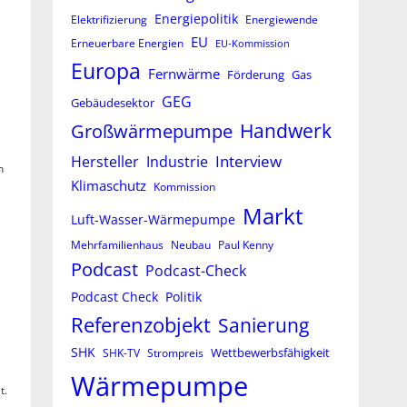
Energiepolitik
Elektrifizierung
Energiewende
EU
Erneuerbare Energien
EU-Kommission
Europa
Fernwärme
Förderung
Gas
GEG
Gebäudesektor
Großwärmepumpe
Handwerk
Interview
Hersteller
Industrie
n
Klimaschutz
Kommission
Markt
Luft-Wasser-Wärmepumpe
Mehrfamilienhaus
Neubau
Paul Kenny
Podcast
Podcast-Check
Podcast Check
Politik
Referenzobjekt
Sanierung
SHK
Wettbewerbsfähigkeit
SHK-TV
Strompreis
Wärmepumpe
t.