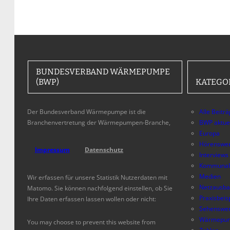
BUNDESVERBAND WÄRMEPUMPE
(BWP)
KATEGO
Der Bundesverband Wärmepumpe ist die
Alle Beitr
Branchenvertretung der Wärmepumpen-Branche,
BWP aktue
Europa
Hörenswer
Impressum
Datenschutz
Interviews
Kommunal
Medien
Wir erfassen für unsere Statistik Nutzerdaten mit
Netzausb
Matomo. Sie können nachfolgend einstellen, ob Sie
Praxisbeis
Ihre Daten erfassen lassen wollen oder nicht:
Sehenswer
Wärmepum
You may choose to prevent this website from