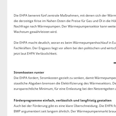
Die EHPA benennt fünf zentrale Maßnahmen, mit denen sich der Wärmep
die derzeitige Krise im Nahen Osten die Preise für Gas und Öl in die Hö
Nachfrage nach Wärmepumpen. Der Wärmepumpensektor kann weiter wac
Wachstum gewährleistet wird.
Die EHPA macht deutlich, woran es beim Wärmepumpenhochlauf in Europ
Fachkräften. Der Engpass liegt vor allem bei den politischen und wir
jetzt laut EHPA Verlässlichkeit.
Stromkosten runter
Die EHPA fordert, Stromkosten gezielt zu senken, damit Wärmepumpen
staatliche Abgaben bremsen die Elektrifizierung des Wärmesektors. De
europarechtliche Minimum, für eine Entlastung bei den Netzentgelt
Förderprogramme einfach, verlässlich und langfristig gestalten
Auch bei der Förderung gibt es eine klare Überschneidung. Die EHPA fo
BWP argumentiert seit langem ähnlich. Der Wärmepumpenmarkt braucht v