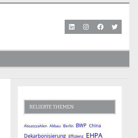
LinkedIn
Instagram
Facebook
Twitter
BELIEBTE THEMEN
BWP
China
Absatzzahlen
Altbau
Berlin
EHPA
Dekarbonisierung
Effizienz