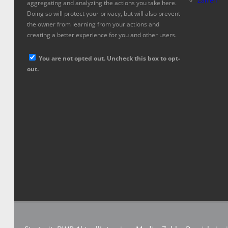
Zahlen
aggregating and analyzing the actions you take here.
Doing so will protect your privacy, but will also prevent
the owner from learning from your actions and
creating a better experience for you and other users.
You are not opted out. Uncheck this box to opt-
out.