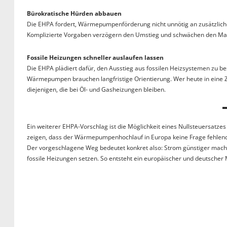
Bürokratische Hürden abbauen
Die EHPA fordert, Wärmepumpenförderung nicht unnötig an zusätzlich
Komplizierte Vorgaben verzögern den Umstieg und schwächen den Mar
Fossile Heizungen schneller auslaufen lassen
Die EHPA plädiert dafür, den Ausstieg aus fossilen Heizsystemen zu b
Wärmepumpen brauchen langfristige Orientierung. Wer heute in eine Zuk
diejenigen, die bei Öl- und Gasheizungen bleiben.
Ein weiterer EHPA-Vorschlag ist die Möglichkeit eines Nullsteuersat
zeigen, dass der Wärmepumpenhochlauf in Europa keine Frage fehlender 
Der vorgeschlagene Weg bedeutet konkret also: Strom günstiger mache
fossile Heizungen setzen. So entsteht ein europäischer und deutscher