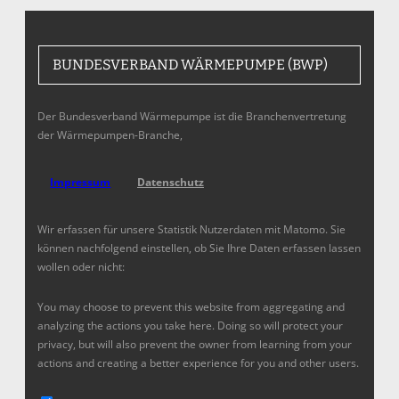
BUNDESVERBAND WÄRMEPUMPE (BWP)
Der Bundesverband Wärmepumpe ist die Branchenvertretung
der Wärmepumpen-Branche,
Impressum
Datenschutz
Wir erfassen für unsere Statistik Nutzerdaten mit Matomo. Sie
können nachfolgend einstellen, ob Sie Ihre Daten erfassen lassen
wollen oder nicht:
You may choose to prevent this website from aggregating and
analyzing the actions you take here. Doing so will protect your
privacy, but will also prevent the owner from learning from your
actions and creating a better experience for you and other users.