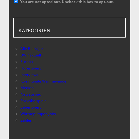
You are not opted out. Uncheck this box to opt-out.
KATEGORIEN
Alle Beiträge
BWP aktuell
Europa
Hörenswert
Interviews
Kommunale Wärmewende
Medien
Netzausbau
Praxisbeispiele
Sehenswert
Wärmepumpen-Jobs
Zahlen