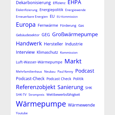
EHPA
Dekarbonisierung
Effizienz
Energiepolitik
Elektrifizierung
Energiewende
EU
Erneuerbare Energien
EU-Kommission
Europa
Fernwärme
Förderung
Gas
Großwärmepumpe
GEG
Gebäudesektor
Handwerk
Hersteller
Industrie
Interview
Klimaschutz
Kommission
Markt
Luft-Wasser-Wärmepumpe
Podcast
Mehrfamilienhaus
Neubau
Paul Kenny
Podcast-Check
Podcast Check
Politik
Referenzobjekt
Sanierung
SHK
Wettbewerbsfähigkeit
SHK-TV
Strompreis
Wärmepumpe
Wärmewende
Youtube