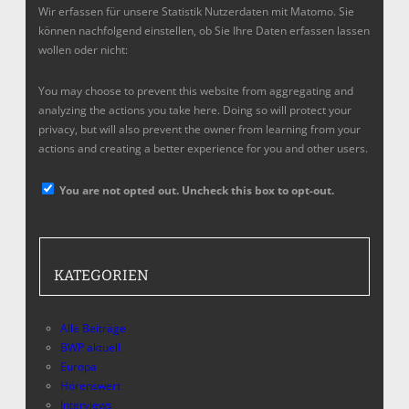
Wir erfassen für unsere Statistik Nutzerdaten mit Matomo. Sie
können nachfolgend einstellen, ob Sie Ihre Daten erfassen lassen
wollen oder nicht:
You may choose to prevent this website from aggregating and
analyzing the actions you take here. Doing so will protect your
privacy, but will also prevent the owner from learning from your
actions and creating a better experience for you and other users.
You are not opted out. Uncheck this box to opt-out.
KATEGORIEN
Alle Beiträge
BWP aktuell
Europa
Hörenswert
Interviews