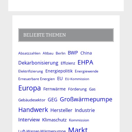
BELIEBTE THEMEN
BWP
China
Absatzzahlen
Altbau
Berlin
EHPA
Dekarbonisierung
Effizienz
Energiepolitik
Elektrifizierung
Energiewende
EU
Erneuerbare Energien
EU-Kommission
Europa
Fernwärme
Förderung
Gas
Großwärmepumpe
GEG
Gebäudesektor
Handwerk
Hersteller
Industrie
Interview
Klimaschutz
Kommission
Markt
Luft-Wasser-Wärmepumpe