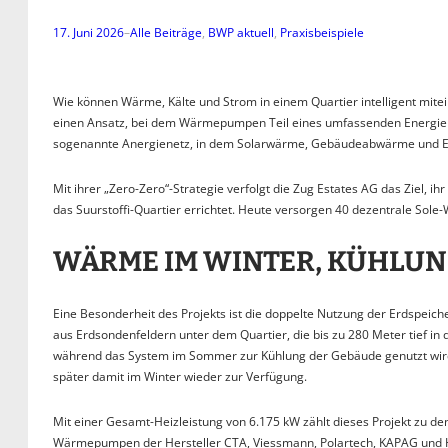
17. Juni 2026
–
Alle Beiträge
, 
BWP aktuell
, 
Praxisbeispiele
Wie können Wärme, Kälte und Strom in einem Quartier intelligent mitei
einen Ansatz, bei dem Wärmepumpen Teil eines umfassenden Energiekon
sogenannte Anergienetz, in dem Solarwärme, Gebäudeabwärme und Erd
Mit ihrer „Zero-Zero“-Strategie verfolgt die Zug Estates AG das Ziel, 
das Suurstoffi-Quartier errichtet. Heute versorgen 40 dezentrale 
WÄRME IM WINTER, KÜHLUN
Eine Besonderheit des Projekts ist die doppelte Nutzung der Erdspe
aus Erdsondenfeldern unter dem Quartier, die bis zu 280 Meter tief i
während das System im Sommer zur Kühlung der Gebäude genutzt wird
später damit im Winter wieder zur Verfügung.
Mit einer Gesamt-Heizleistung von 6.175 kW zählt dieses Projekt zu
Wärmepumpen der Hersteller CTA, Viessmann, Polartech, KAPAG und H