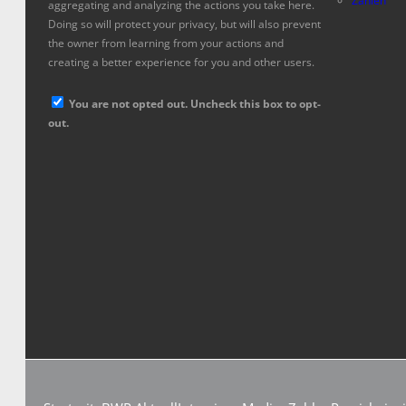
Zahlen
aggregating and analyzing the actions you take here.
Doing so will protect your privacy, but will also prevent
the owner from learning from your actions and
creating a better experience for you and other users.
You are not opted out. Uncheck this box to opt-
out.