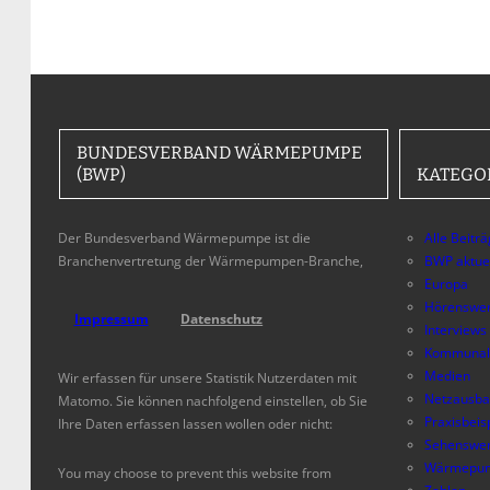
BUNDESVERBAND WÄRMEPUMPE
(BWP)
KATEGO
Der Bundesverband Wärmepumpe ist die
Alle Beitr
Branchenvertretung der Wärmepumpen-Branche,
BWP aktue
Europa
Hörenswer
Impressum
Datenschutz
Interviews
Kommunal
Medien
Wir erfassen für unsere Statistik Nutzerdaten mit
Netzausb
Matomo. Sie können nachfolgend einstellen, ob Sie
Praxisbeis
Ihre Daten erfassen lassen wollen oder nicht:
Sehenswer
Wärmepum
You may choose to prevent this website from