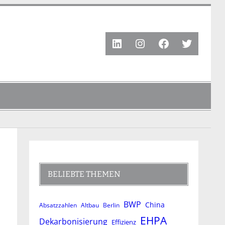
LinkedIn
Instagram
Facebook
Twitter
BELIEBTE THEMEN
BWP
China
Absatzzahlen
Altbau
Berlin
EHPA
Dekarbonisierung
Effizienz