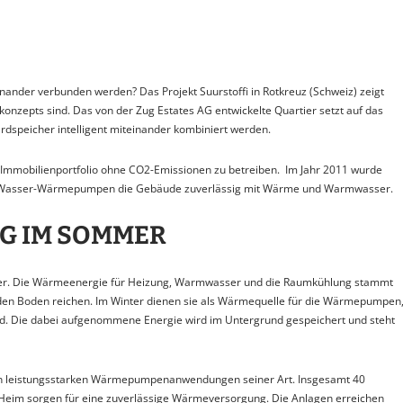
nander verbunden werden? Das Projekt Suurstoffi in Rotkreuz (Schweiz) zeigt
zepts sind. Das von der Zug Estates AG entwickelte Quartier setzt auf das
speicher intelligent miteinander kombiniert werden.
ihr Immobilienportfolio ohne CO2-Emissionen zu betreiben. Im Jahr 2011 wurde
Sole-Wasser-Wärmepumpen die Gebäude zuverlässig mit Wärme und Warmwasser.
G IM SOMMER
icher. Die Wärmeenergie für Heizung, Warmwasser und die Raumkühlung stammt
n den Boden reichen. Im Winter dienen sie als Wärmequelle für die Wärmepumpen
. Die dabei aufgenommene Energie wird im Untergrund gespeichert und steht
 den leistungsstarken Wärmepumpenanwendungen seiner Art. Insgesamt 40
eim sorgen für eine zuverlässige Wärmeversorgung. Die Anlagen erreichen