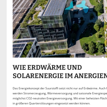
WIE ERDWÄRME UND
SOLARENERGIE IM ANERGIE
Das Energiekonzept der Suurstoffi setzt nicht nur auf Erdwärme. Auch
werden Stromerzeugung, Wärmeversorgung und saisonale Energiespeich
möglichst CO2-neutralen Energieversorgung. Mit einer beheizten Flä
in größeren Quartierslösungen eingesetzt werden können.