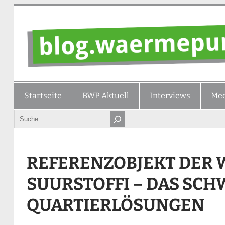
Zum
Inhalt
springen
Startseite
BWP Aktuell
Interviews
Med
Search
REFERENZOBJEKT DER 
SUURSTOFFI – DAS SCH
QUARTIERLÖSUNGEN