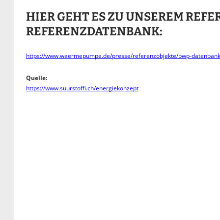
HIER GEHT ES ZU UNSEREM REFE
REFERENZDATENBANK:
https://www.waermepumpe.de/presse/referenzobjekte/bwp-datenbank/a
Quelle:
https://www.suurstoffi.ch/energiekonzept