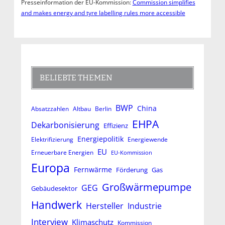
Presseinformation der EU-Kommission:
Commission simplifies
and makes energy and tyre labelling rules more accessible
BELIEBTE THEMEN
BWP
China
Absatzzahlen
Altbau
Berlin
EHPA
Dekarbonisierung
Effizienz
Energiepolitik
Elektrifizierung
Energiewende
EU
Erneuerbare Energien
EU-Kommission
Europa
Fernwärme
Förderung
Gas
Großwärmepumpe
GEG
Gebäudesektor
Handwerk
Hersteller
Industrie
Interview
Klimaschutz
Kommission