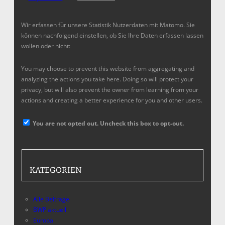
Wir erfassen für unsere Statistik Nutzerdaten mit Matomo. Sie
können nachfolgend einstellen, ob Sie Ihre Daten erfassen lassen
wollen oder nicht:
You may choose to prevent this website from aggregating and
analyzing the actions you take here. Doing so will protect your
privacy, but will also prevent the owner from learning from your
actions and creating a better experience for you and other users.
You are not opted out. Uncheck this box to opt-out.
KATEGORIEN
Alle Beiträge
BWP aktuell
Europa