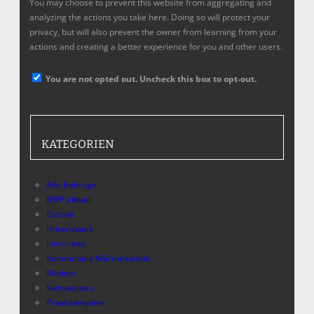
You may choose to prevent this website from aggregating and
analyzing the actions you take here. Doing so will protect your
privacy, but will also prevent the owner from learning from your
actions and creating a better experience for you and other users.
You are not opted out. Uncheck this box to opt-out.
KATEGORIEN
Alle Beiträge
BWP aktuell
Europa
Hörenswert
Interviews
Kommunale Wärmewende
Medien
Netzausbau
Praxisbeispiele