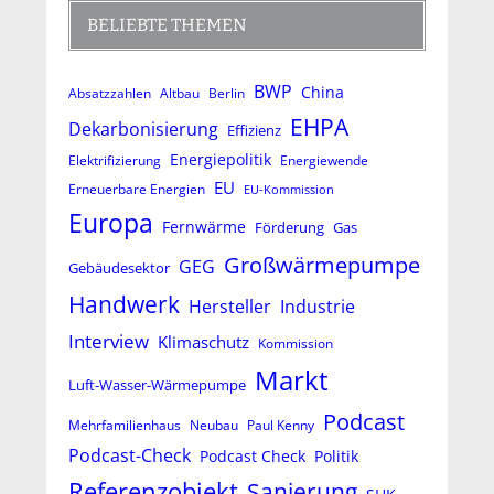
BELIEBTE THEMEN
BWP
China
Absatzzahlen
Altbau
Berlin
EHPA
Dekarbonisierung
Effizienz
Energiepolitik
Elektrifizierung
Energiewende
EU
Erneuerbare Energien
EU-Kommission
Europa
Fernwärme
Förderung
Gas
Großwärmepumpe
GEG
Gebäudesektor
Handwerk
Hersteller
Industrie
Interview
Klimaschutz
Kommission
Markt
Luft-Wasser-Wärmepumpe
Podcast
Mehrfamilienhaus
Neubau
Paul Kenny
Podcast-Check
Podcast Check
Politik
Referenzobjekt
Sanierung