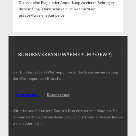
Du hast eine Frage oder Anmerkung zu einem Beitrag in
diesem Blog? Dann schicke eine Nachricht an:
presse@waermepumpe.de
BUNDESVERBAND WÄRMEPUMPE (BWP)
Der Bundesverband Wärmepumpe ist die Branchenvertretung
der Wärmepumpen-Branche,
Impressum
Datenschutz
Wir erfassen für unsere Statistik Nutzerdaten mit Matomo. Sie
können nachfolgend einstellen, ob Sie Ihre Daten erfassen lassen
wollen oder nicht: