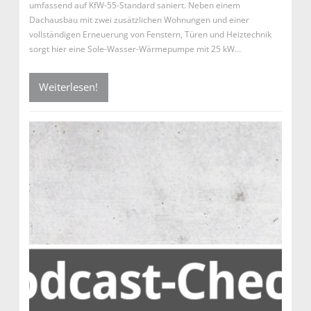
umfassend auf KfW-55-Standard saniert. Neben einem
Dachausbau mit zwei zusätzlichen Wohnungen und einer
vollständigen Erneuerung von Fenstern, Türen und Heiztechnik
sorgt hier eine Sole-Wasser-Wärmepumpe mit 25 kW…
Weiterlesen!