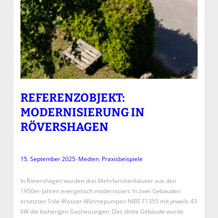
REFERENZOBJEKT:
MODERNISIERUNG IN
RÖVERSHAGEN
15. September 2025
–
Medien
, 
Praxisbeispiele
In Rövershagen wurden drei Mehrfamilienhäuser aus den
1950er-Jahren energetisch modernisiert. In zwei Gebäuden
ersetzten Sole-Wasser-Wärmepumpen NIBE F1355 mit jeweils 43
kW die bisherigen Gasheizungen. Das dritte Gebäude wurde