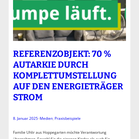
REFERENZOBJEKT: 70 %
AUTARKIE DURCH
KOMPLETTUMSTELLUNG
AUF DEN ENERGIETRÄGER
STROM
8. Januar 2025
–
Medien
, 
Praxisbeispiele
Familie Uhlir aus Hoppegarten möchte Verantwortung
übernehmen. Sowohl für die eigenen Kinder als auch für